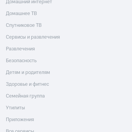
Домашний интернет
С картой
с карты
МТС
МТС Деньги
Домашнее ТВ
Деньги
МТС
Обзоры
Спутниковое ТВ
Накопления
товаров
Откладывайте
Скидки
Сервисы и развлечения
деньги
до 40%
и получайте
Развлечения
на смартфоны
доход 15%
Платежи
Безопасность
при
и
покупке
переводы
со связью
Детям и родителям
МТС
Пополнить
Здоровье и фитнес
номер
МТС
Семейная группа
Настройки
Утилиты
автоплатежа
Приложения
Пополнить
номер
Все сервисы
другого