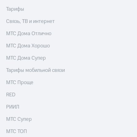
Сертификаты
Подписка
безопасности
Тарифы
на гигабайты
интернета,
Всё
Связь, ТВ и интернет
фильмы,
под
музыка
рукой
МТС Дома Отлично
и многое
в Мой МТС
другое
МТС Дома Хорошо
Семейная
Посмотрите,
группа
что
МТС Дома Супер
полезного
Скидка
есть
Тарифы мобильной связи
на тарифы,
в нашем
общие
приложении
подписки
МТС Проще
и услуги,
КИОН
доступ
RED
к геолокации
КИОН
Кино,
РИИЛ
Музыка
музыка,
книги
МТС Супер
КИОН
и не
Строки
только
МТС ТОП