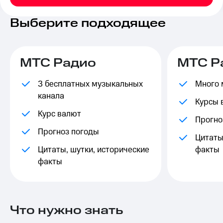
на связь
Выберите подходящее
Роуминг
Тарифы
RED,
Семейная
РИИЛ
группа
и МТС
МТС Радио
МТС Р
Супер
Заказать
дешевле
SIM-
3 бесплатных музыкальных
Много 
при
карту
оплате
канала
Курсы 
с карты
Оформить
МТС
Курс валют
Прогно
eSIM
Деньги
Прогноз погоды
Цитаты
SIM-
Выберите
Цитаты, шутки, исторические
карта
факты
и подключите
для
ТВ
факты
иностранцев
с выгодным
тарифом
Оформить
чистый
Тарифы
номер
Что нужно знать
Интернет,