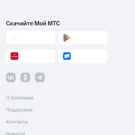
и
колонки
Умные
Скачайте Мой МТС
часы
и
трекеры
Умный
дом
Планшеты
Акции
и
скидки
О компании
Все
товары
Поддержка
Контакты
Новости