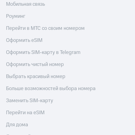
Мобильная связь
МТС
Live
Деньги
МТС
Роуминг
Гудок
Накопления
Перейти в МТС со своим номером
Мой
Откладывайте
МТС
деньги
Оформить eSIM
и получайте
Все
доход 15%
приложения
Оформить SIM-карту в Telegram
Акции
Финансы
Условия
Инвестиции
Оформить чистый номер
пополнения
Получайте
Выбрать красивый номер
Скидка
доход
30%
онлайн
Больше возможностей выбора номера
на связь
Страхование
Заменить SIM-карту
Покупка
Тарифы
полисов
RED,
Перейти на eSIM
онлайн
РИИЛ
Скидка 30%
и МТС Супер
Для дома
на связь
дешевле
при оплате