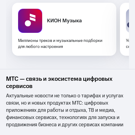
Услуги
149 ₽/
мес
Акции
КИОН Музыка
МТС
Домашний
Premium
интернет
Подписка
Миллионы треков и музыкальные подборки
Уста
Домашнее
на гигабайты
для любого настроения
скуч
ТВ
интернета,
фильмы,
Спутниковое
музыка
ТВ
и многое
другое
МТС — связь и экосистема цифровых
Перейти
Семейная
в МТС
сервисов
группа
со своим
номером
Актуальные новости не только о тарифах и услугах
Скидка
связи, но и новых продуктах МТС: цифровых
на тарифы,
Поддержка
общие
приложениях для работы и отдыха, ТВ и медиа,
подписки
финансовых сервисах, технологиях для запуска и
висы и подписки
и услуги,
МТС
продвижения бизнеса и других сервисах компании
доступ
Premium
к геолокации