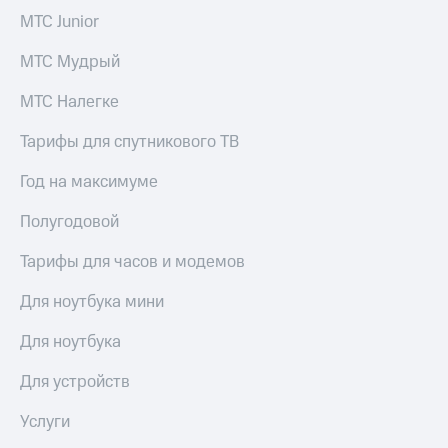
Live
Безопасность
МТС Junior
Гудок
Финансы
МТС Мудрый
Мой
Детям
МТС
МТС Налегке
и родителям
Все
Тарифы для спутникового ТВ
Здоровье
приложения
и фитнес
Год на максимуме
Инвестиции
Приложения
от МТС
Полугодовой
Получайте
доход
Акции
Тарифы для часов и модемов
онлайн
Страхование
Приложения
Для ноутбука мини
КИОН
Покупка
Для ноутбука
полисов
КИОН
онлайн
Музыка
Для устройств
Скидка 30%
на связь
КИОН
Услуги
Строки
С картой