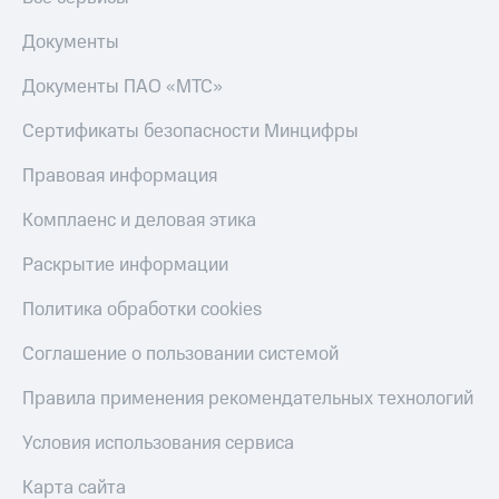
оператора
Документы
Оплата
интернета
Документы ПАО «МТС»
и
ТВ
Сертификаты безопасности Минцифры
Переводы
Правовая информация
с
телефона
Комплаенс и деловая этика
на карту
Раскрытие информации
МТС Pay
Политика обработки cookies
Оплата
по QR-
Соглашение о пользовании системой
коду
за границей
Правила применения рекомендательных технологий
тернет-магазин
Условия использования сервиса
Смартфоны
Наушники
Карта сайта