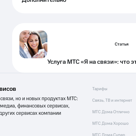
Дополнительно
Статья
Услуга МТС «Я на связи»: что э
рвисов
Тарифы
 связи, но и новых продуктах МТС:
Связь, ТВ и интернет
 медиа, финансовых сервисах,
МТС Дома Отлично
 других сервисах компании
МТС Дома Хорошо
МТС Дома Супер