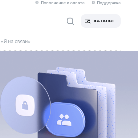
Пополнение и оплата
Поддержка
Скидка 30% на связь
Личные кабинеты
КАТАЛОГ
Мобильная связь
 «Я на связи»
IM-карта для иностранцев
M
Для дома
оим номером
Поддержка
Сервисы и подписки
ой МТС
фитнес
Приложения от МТС