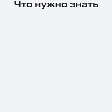
Что нужно знать
Тарифы RED, РИИЛ и МТС Супер дешев
Обзоры товаров
Скидки до 40%
на смартфоны
при покупке со связью МТС