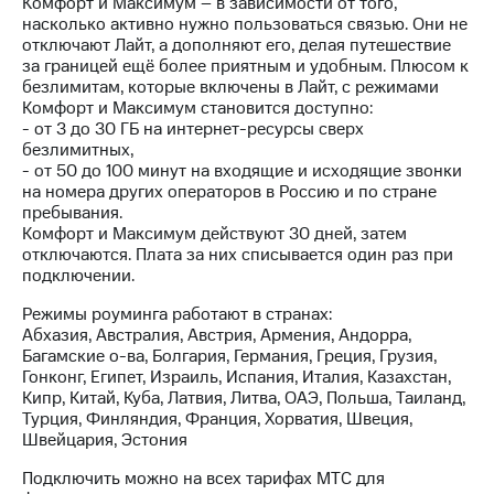
Интернет,
Комфорт и Максимум – в зависимости от того,
Выбрать
ТВ и телефон
насколько активно нужно пользоваться связью. Они не
красивый
для дома
отключают Лайт, а дополняют его, делая путешествие
номер
за границей ещё более приятным и удобным. Плюсом к
безлимитам, которые включены в Лайт, с режимами
Заменить
Услуги
Комфорт и Максимум становится доступно:
SIM-
- от 3 до 30 ГБ на интернет-ресурсы сверх
карту
Личный
безлимитных,
кабинет
- от 50 до 100 минут на входящие и исходящие звонки
Перейти
интернета
на номера других операторов в Россию и по стране
на
и
пребывания.
eSIM
ТВ
Комфорт и Максимум действуют 30 дней, затем
Личный
отключаются. Плата за них списывается один раз при
Для дома
кабинет
подключении.
Выберите
спутникового
и подключите
ТВ
Режимы роуминга работают в странах:
ТВ
Скачать
Абхазия, Австралия, Австрия, Армения, Андорра,
с выгодным
приложение
Багамские о-ва, Болгария, Германия, Греция, Грузия,
тарифом
Мой
Гонконг, Египет, Израиль, Испания, Италия, Казахстан,
МТС
Кипр, Китай, Куба, Латвия, Литва, ОАЭ, Польша, Таиланд,
Акции
Турция, Финляндия, Франция, Хорватия, Швеция,
Тарифы
Швейцария, Эстония
Интернет,
ТВ и телефон
Подключить можно на всех тарифах МТС для
Видеонаблюдение
для дома