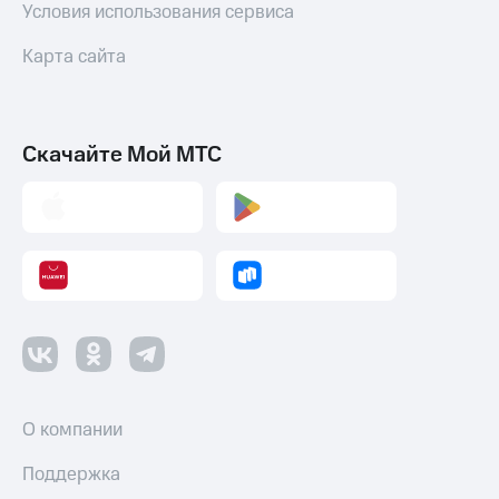
коду
Условия использования сервиса
за границей
Карта сайта
тернет-магазин
Смартфоны
Наушники
и
Скачайте Мой МТС
колонки
Умные
часы
и
трекеры
Умный
дом
Планшеты
Акции
О компании
и
скидки
Поддержка