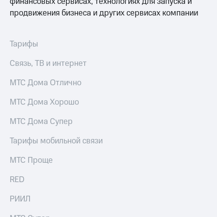
финансовых сервисах, технологиях для запуска и
Premium
доступ
продвижения бизнеса и других сервисах компании
к геолокации
Подписка
Сертификаты
на гигабайты
Тарифы
безопасности
интернета,
фильмы,
Всё
музыка
Связь, ТВ и интернет
и многое
под
другое
МТС Дома Отлично
рукой
в Мой МТС
Семейная
МТС Дома Хорошо
группа
Посмотрите,
МТС Дома Супер
что
Скидка
полезного
на тарифы,
есть
Тарифы мобильной связи
общие
в нашем
подписки
приложении
МТС Проще
и услуги,
доступ
КИОН
RED
к геолокации
КИОН
Кино,
РИИЛ
Музыка
музыка,
книги