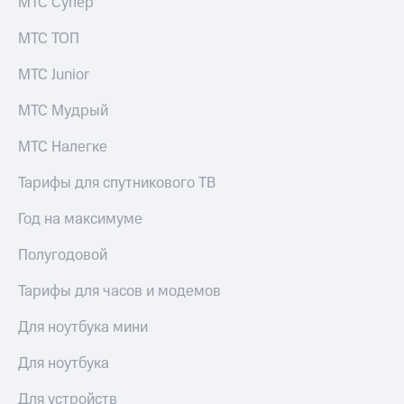
МТС Супер
КИОН
и не
Строки
только
МТС ТОП
Live
Безопасность
МТС Junior
Гудок
Финансы
МТС Мудрый
Мой
Детям
МТС Налегке
МТС
и родителям
Тарифы для спутникового ТВ
Все
Здоровье
приложения
и фитнес
Год на максимуме
Инвестиции
Приложения
Полугодовой
от МТС
Получайте
доход
Акции
Тарифы для часов и модемов
онлайн
Приложения
Для ноутбука мини
Страхование
КИОН
Для ноутбука
Покупка
КИОН
полисов
Музыка
Для устройств
онлайн