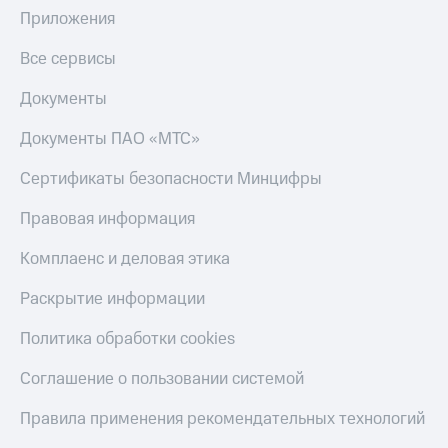
Приложения
Настройки
автоплатежа
Все сервисы
Пополнить
Документы
номер
другого
Документы ПАО «МТС»
оператора
Сертификаты безопасности Минцифры
Оплата
интернета
Правовая информация
и
ТВ
Комплаенс и деловая этика
Переводы
с
Раскрытие информации
телефона
на карту
Политика обработки cookies
МТС Pay
Соглашение о пользовании системой
Оплата
Правила применения рекомендательных технологий
по QR-