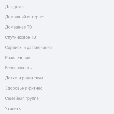
онлайн
Тарифы
Для дома
RED,
Скидка 30%
РИИЛ
Домашний интернет
на связь
и МТС Супер
дешевле
С картой
Домашнее ТВ
при оплате
МТС
с карты
Деньги
Спутниковое ТВ
МТС Деньги
МТС
Сервисы и развлечения
Обзоры
Накопления
товаров
Развлечения
Откладывайте
Скидки
деньги
Безопасность
до 40%
и получайте
доход 15%
на смартфоны
Детям и родителям
Платежи
при
Здоровье и фитнес
и
покупке
переводы
со связью
Семейная группа
МТС
Пополнить
номер
Утилиты
МТС