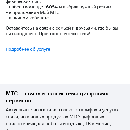
физических лиц:
для дома
- набрав команде *605# и выбрав нужный режим
- в приложении Мой МТС
Услуги
149 ₽/
- в личном кабинете
мес
Акции
Оставайтесь на связи с семьей и друзьями, где бы вы
МТС
ни находились. Приятного путешествия!
Домашний
Premium
интернет
Подписка
Подробнее об услуге
Домашнее
на гигабайты
ТВ
интернета,
фильмы,
Спутниковое
музыка
ТВ
и многое
другое
Перейти
в МТС
Семейная
МТС — связь и экосистема цифровых
со своим
группа
сервисов
номером
Скидка
Актуальные новости не только о тарифах и услугах
Поддержка
на тарифы,
связи, но и новых продуктах МТС: цифровых
общие
приложениях для работы и отдыха, ТВ и медиа,
висы и подписки
подписки
МТС
и услуги,