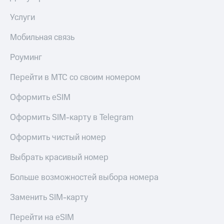
КИОН
Скидка 30%
Услуги
Строки
на связь
Мобильная связь
Live
С картой
МТС
Роуминг
Гудок
Деньги
Перейти в МТС со своим номером
Мой
МТС
МТС
Накопления
Оформить eSIM
Все
Откладывайте
Оформить SIM-карту в Telegram
приложения
деньги
Финансы
и получайте
Оформить чистый номер
Инвестиции
доход 15%
Получайте
Акции
Выбрать красивый номер
доход
Условия
онлайн
пополнения
Больше возможностей выбора номера
Страхование
Скидка
Заменить SIM-карту
30%
Покупка
на связь
Перейти на eSIM
полисов