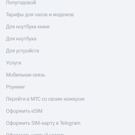
Сертификаты
Полугодовой
Подписка
безопасности
на гигабайты
Тарифы для часов и модемов
интернета,
Всё
фильмы,
под
Для ноутбука мини
музыка
рукой
и многое
в Мой МТС
Для ноутбука
другое
Семейная
Для устройств
Посмотрите,
группа
что
полезного
Услуги
Скидка
есть
на тарифы,
в нашем
Мобильная связь
общие
приложении
подписки
и услуги,
Роуминг
КИОН
доступ
к геолокации
Перейти в МТС со своим номером
КИОН
Кино,
Музыка
музыка,
Оформить eSIM
книги
КИОН
и не
Оформить SIM-карту в Telegram
Строки
только