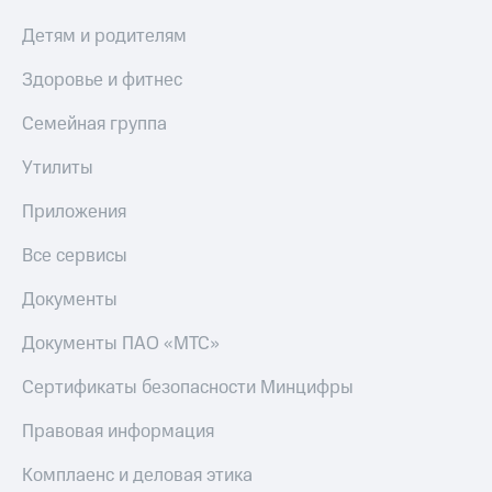
МТС
Live
Детям и родителям
Деньги
МТС
Гудок
Накопления
Здоровье и фитнес
Мой
Откладывайте
Семейная группа
МТС
деньги
и получайте
Утилиты
Все
доход 15%
приложения
Акции
Приложения
Финансы
Условия
Инвестиции
пополнения
Все сервисы
Получайте
Скидка
доход
Документы
30%
онлайн
на связь
Страхование
Документы ПАО «МТС»
Покупка
Тарифы
Сертификаты безопасности Минцифры
полисов
RED,
онлайн
РИИЛ
Правовая информация
Скидка 30%
и МТС Супер
на связь
дешевле
Комплаенс и деловая этика
при оплате