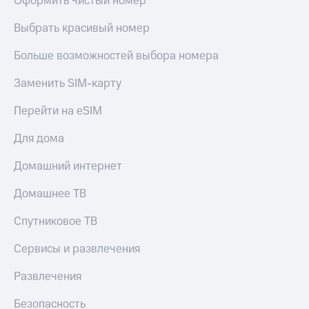
Оформить чистый номер
Live
Безопасность
Выбрать красивый номер
Гудок
Финансы
Больше возможностей выбора номера
Мой
Детям
МТС
и родителям
Заменить SIM-карту
Все
Здоровье
приложения
Перейти на eSIM
и фитнес
Инвестиции
Для дома
Приложения
от МТС
Получайте
Домашний интернет
доход
Акции
онлайн
Домашнее ТВ
Страхование
Приложения
КИОН
Спутниковое ТВ
Покупка
полисов
КИОН
Сервисы и развлечения
онлайн
Музыка
Скидка 30%
Развлечения
на связь
КИОН
Строки
Безопасность
С картой