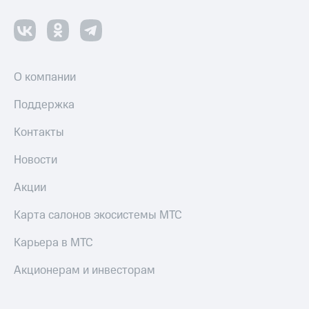
оператора
Оплата
интернета
и
О компании
ТВ
Поддержка
Переводы
с
телефона
Контакты
на карту
Новости
МТС Pay
Акции
Оплата
по QR-
Карта салонов экосистемы МТС
коду
за границей
Карьера в МТС
тернет-магазин
Акционерам и инвесторам
Смартфоны
Наушники