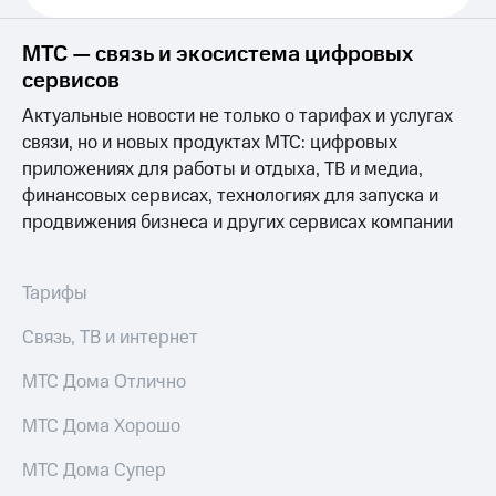
Выбрать
ТВ и телефон
красивый
для дома
номер
МТС — связь и экосистема цифровых
Услуги
сервисов
Заменить
SIM-
Личный
Актуальные новости не только о тарифах и услугах
карту
кабинет
связи, но и новых продуктах МТС: цифровых
интернета
приложениях для работы и отдыха, ТВ и медиа,
Перейти
и
на
финансовых сервисах, технологиях для запуска и
ТВ
eSIM
Личный
продвижения бизнеса и других сервисах компании
кабинет
Для дома
спутникового
Выберите
ТВ
Тарифы
и подключите
Скачать
ТВ
приложение
Связь, ТВ и интернет
с выгодным
Мой
тарифом
МТС
МТС Дома Отлично
Акции
Тарифы
МТС Дома Хорошо
Интернет,
ТВ и телефон
Видеонаблюдение
для дома
МТС Дома Супер
для дома