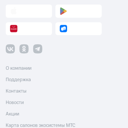
оператора
Оплата
интернета
и
ТВ
Переводы
с
телефона
на карту
О компании
МТС Pay
Поддержка
Оплата
по QR-
Контакты
коду
за границей
Новости
тернет-магазин
Акции
Смартфоны
Наушники
Карта салонов экосистемы МТС