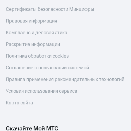
С картой
с карты
МТС
МТС Деньги
Сертификаты безопасности Минцифры
Деньги
МТС
Обзоры
Правовая информация
Накопления
товаров
Комплаенс и деловая этика
Откладывайте
Скидки
деньги
до 40%
Раскрытие информации
и получайте
на смартфоны
доход 15%
Политика обработки cookies
Платежи
при
и
покупке
Соглашение о пользовании системой
переводы
со связью
МТС
Правила применения рекомендательных технологий
Пополнить
номер
Условия использования сервиса
МТС
Карта сайта
Настройки
автоплатежа
Пополнить
номер
Скачайте Мой МТС
другого