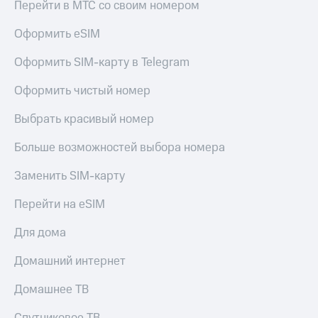
Live
Перейти в МТС со своим номером
Безопасность
Гудок
Оформить eSIM
Финансы
Мой
Детям
Оформить SIM-карту в Telegram
МТС
и родителям
Оформить чистый номер
Все
Здоровье
приложения
и фитнес
Выбрать красивый номер
Инвестиции
Приложения
Больше возможностей выбора номера
от МТС
Получайте
Заменить SIM-карту
доход
Акции
онлайн
Перейти на eSIM
Страхование
Приложения
КИОН
Для дома
Покупка
полисов
КИОН
онлайн
Домашний интернет
Музыка
Скидка 30%
на связь
Домашнее ТВ
КИОН
Строки
С картой