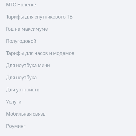
Сертификаты
МТС Налегке
Подписка
безопасности
на гигабайты
Тарифы для спутникового ТВ
интернета,
Всё
фильмы,
под
Год на максимуме
музыка
рукой
и многое
в Мой МТС
Полугодовой
другое
Семейная
Посмотрите,
группа
Тарифы для часов и модемов
что
полезного
Скидка
Для ноутбука мини
есть
на тарифы,
в нашем
общие
Для ноутбука
приложении
подписки
и услуги,
Для устройств
КИОН
доступ
к геолокации
Услуги
КИОН
Кино,
Музыка
музыка,
Мобильная связь
книги
КИОН
и не
Роуминг
Строки
только