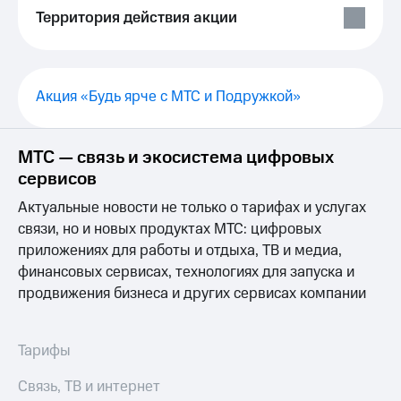
Выбрать
ТВ и телефон
Территория действия акции
красивый
для дома
номер
Услуги
Заменить
SIM-
Личный
Акция «Будь ярче с МТС и Подружкой»
карту
кабинет
интернета
Перейти
и
МТС — связь и экосистема цифровых
на
ТВ
eSIM
Личный
сервисов
кабинет
Актуальные новости не только о тарифах и услугах
Для дома
спутникового
Выберите
ТВ
связи, но и новых продуктах МТС: цифровых
и подключите
Скачать
приложениях для работы и отдыха, ТВ и медиа,
ТВ
приложение
финансовых сервисах, технологиях для запуска и
с выгодным
Мой
продвижения бизнеса и других сервисах компании
тарифом
МТС
Акции
Тарифы
Интернет,
Тарифы
ТВ и телефон
Видеонаблюдение
для дома
для дома
Связь, ТВ и интернет