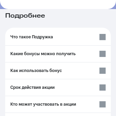
на связь
Роуминг
Подробнее
Тарифы
RED,
Семейная
РИИЛ
группа
и МТС
Супер
Что такое Подружка
Заказать
дешевле
SIM-
при
карту
оплате
Какие бонусы можно получить
с карты
Оформить
МТС
eSIM
Деньги
Как использовать бонус
SIM-
Выберите
карта
и подключите
для
ТВ
Срок действия акции
иностранцев
с выгодным
тарифом
Оформить
чистый
Тарифы
Кто может участвовать в акции
номер
Интернет,