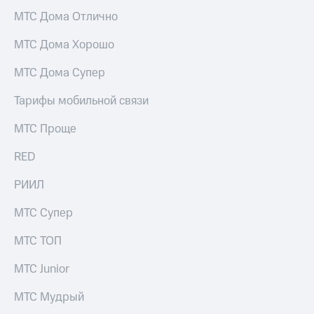
Услуги
149 ₽/
МТС Дома Отлично
мес
Акции
МТС Дома Хорошо
МТС
Домашний
Premium
МТС Дома Супер
интернет
Подписка
Тарифы мобильной связи
Домашнее
на гигабайты
ТВ
интернета,
МТС Проще
фильмы,
Спутниковое
музыка
ТВ
RED
и многое
другое
Перейти
РИИЛ
Семейная
в МТС
группа
со своим
МТС Супер
номером
Скидка
на тарифы,
МТС ТОП
Поддержка
общие
подписки
МТС Junior
висы и подписки
и услуги,
МТС
доступ
МТС Мудрый
Premium
к геолокации