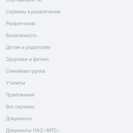
Спутниковое ТВ
МТС
Live
Деньги
Сервисы и развлечения
МТС
Гудок
Накопления
Развлечения
Мой
Откладывайте
МТС
Безопасность
деньги
и получайте
Все
Детям и родителям
доход 15%
приложения
Акции
Финансы
Здоровье и фитнес
Условия
Инвестиции
пополнения
Семейная группа
Получайте
Скидка
доход
Утилиты
30%
онлайн
на связь
Страхование
Приложения
Покупка
Тарифы
Все сервисы
полисов
RED,
онлайн
РИИЛ
Документы
Скидка 30%
и МТС Супер
на связь
дешевле
при оплате
Документы ПАО «МТС»