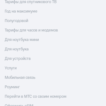
Live
Тарифы для спутникового ТВ
Безопасность
Гудок
Год на максимуме
Финансы
Мой
Детям
Полугодовой
МТС
и родителям
Тарифы для часов и модемов
Все
Здоровье
приложения
и фитнес
Для ноутбука мини
Инвестиции
Приложения
Для ноутбука
от МТС
Получайте
Для устройств
доход
Акции
онлайн
Услуги
Страхование
Приложения
КИОН
Мобильная связь
Покупка
полисов
КИОН
онлайн
Роуминг
Музыка
Скидка 30%
на связь
Перейти в МТС со своим номером
КИОН
Строки
С картой