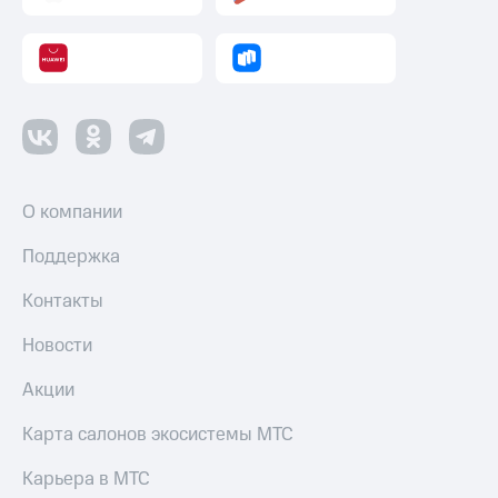
и
колонки
Умные
часы
и
трекеры
Умный
дом
О компании
Планшеты
Поддержка
Акции
Контакты
и
скидки
Новости
Все
Акции
товары
Карта салонов экосистемы МТС
Карьера в МТС