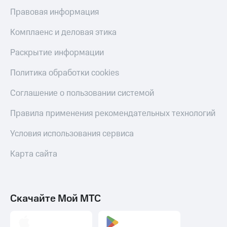
оператора
Правовая информация
Оплата
Комплаенс и деловая этика
интернета
и
Раскрытие информации
ТВ
Политика обработки cookies
Переводы
с
Соглашение о пользовании системой
телефона
на карту
Правила применения рекомендательных технологий
МТС Pay
Условия использования сервиса
Оплата
по QR-
Карта сайта
коду
за границей
тернет-магазин
Скачайте Мой МТС
Смартфоны
Наушники