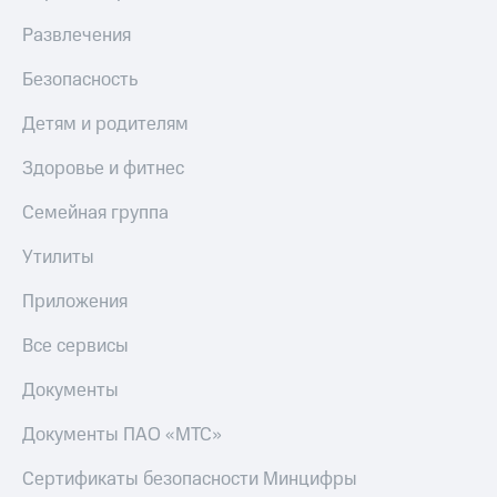
С картой
с карты
МТС
МТС Деньги
Развлечения
Деньги
МТС
Обзоры
Безопасность
Накопления
товаров
Детям и родителям
Откладывайте
Скидки
деньги
до 40%
Здоровье и фитнес
и получайте
на смартфоны
доход 15%
Семейная группа
Платежи
при
и
покупке
Утилиты
переводы
со связью
МТС
Приложения
Пополнить
номер
Все сервисы
МТС
Документы
Настройки
автоплатежа
Документы ПАО «МТС»
Пополнить
номер
Сертификаты безопасности Минцифры
другого