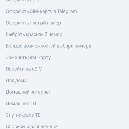
Оформить eSIM
МТС
Live
Деньги
Оформить SIM-карту в Telegram
МТС
Гудок
Накопления
Оформить чистый номер
Мой
Откладывайте
МТС
Выбрать красивый номер
деньги
и получайте
Все
Больше возможностей выбора номера
доход 15%
приложения
Акции
Финансы
Заменить SIM-карту
Условия
Инвестиции
пополнения
Перейти на eSIM
Получайте
Скидка
доход
Для дома
30%
онлайн
на связь
Страхование
Домашний интернет
Покупка
Тарифы
Домашнее ТВ
полисов
RED,
онлайн
РИИЛ
Спутниковое ТВ
Скидка 30%
и МТС Супер
на связь
дешевле
при оплате
Сервисы и развлечения