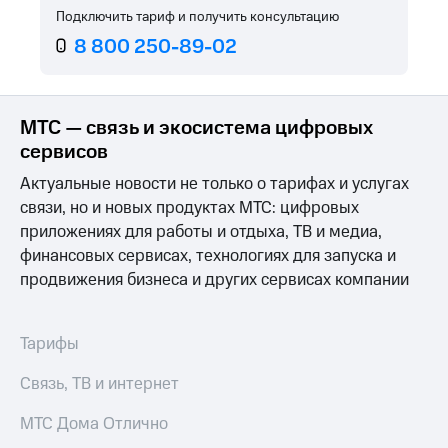
Услуги
Подключить тариф и получить консультацию
149 ₽/
мес
8 800 250-89-02
Акции
МТС
Домашний
Premium
интернет
МТС — связь и экосистема цифровых
Подписка
Домашнее
сервисов
на гигабайты
ТВ
интернета,
Актуальные новости не только о тарифах и услугах
фильмы,
Спутниковое
связи, но и новых продуктах МТС: цифровых
музыка
ТВ
и многое
приложениях для работы и отдыха, ТВ и медиа,
другое
финансовых сервисах, технологиях для запуска и
Перейти
Семейная
в МТС
продвижения бизнеса и других сервисах компании
группа
со своим
номером
Скидка
на тарифы,
Тарифы
Поддержка
общие
подписки
Связь, ТВ и интернет
висы и подписки
и услуги,
МТС
доступ
МТС Дома Отлично
Premium
к геолокации