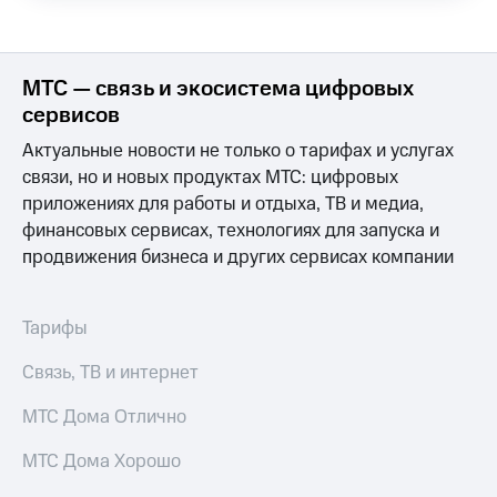
Выбрать
ТВ и телефон
красивый
для дома
номер
Услуги
МТС — связь и экосистема цифровых
Заменить
SIM-
Личный
сервисов
карту
кабинет
Актуальные новости не только о тарифах и услугах
интернета
Перейти
и
связи, но и новых продуктах МТС: цифровых
на
ТВ
приложениях для работы и отдыха, ТВ и медиа,
eSIM
Личный
финансовых сервисах, технологиях для запуска и
кабинет
продвижения бизнеса и других сервисах компании
Для дома
спутникового
Выберите
ТВ
и подключите
Скачать
ТВ
приложение
Тарифы
с выгодным
Мой
тарифом
МТС
Связь, ТВ и интернет
Акции
Тарифы
МТС Дома Отлично
Интернет,
ТВ и телефон
Видеонаблюдение
МТС Дома Хорошо
для дома
для дома