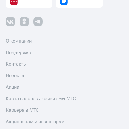
оператора
Оплата
интернета
и
ТВ
О компании
Переводы
с
Поддержка
телефона
на карту
Контакты
МТС Pay
Новости
Оплата
Акции
по QR-
коду
за границей
Карта салонов экосистемы МТС
тернет-магазин
Карьера в МТС
Смартфоны
Акционерам и инвесторам
Наушники