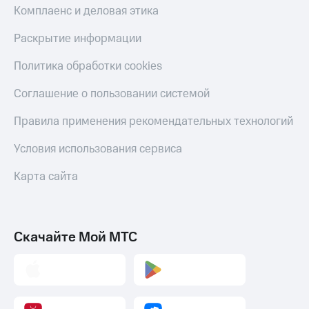
С картой
с карты
Комплаенс и деловая этика
МТС
МТС Деньги
Деньги
Раскрытие информации
МТС
Обзоры
Накопления
товаров
Политика обработки cookies
Откладывайте
Скидки
Соглашение о пользовании системой
деньги
до 40%
и получайте
на смартфоны
Правила применения рекомендательных технологий
доход 15%
Платежи
при
Условия использования сервиса
и
покупке
переводы
со связью
Карта сайта
МТС
Пополнить
номер
МТС
Скачайте Мой МТС
Настройки
автоплатежа
Пополнить
номер
другого