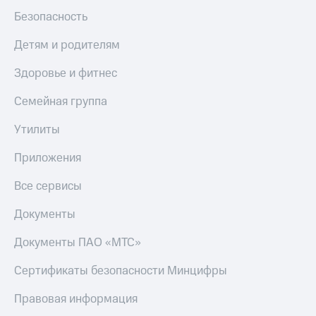
МТС
Live
Безопасность
Деньги
МТС
Гудок
Детям и родителям
Накопления
Мой
Здоровье и фитнес
Откладывайте
МТС
деньги
Семейная группа
и получайте
Все
доход 15%
приложения
Утилиты
Акции
Финансы
Условия
Инвестиции
пополнения
Приложения
Получайте
Скидка
Все сервисы
доход
30%
онлайн
на связь
Документы
Страхование
Документы ПАО «МТС»
Покупка
Тарифы
полисов
RED,
онлайн
РИИЛ
Сертификаты безопасности Минцифры
Скидка 30%
и МТС Супер
на связь
дешевле
Правовая информация
при оплате