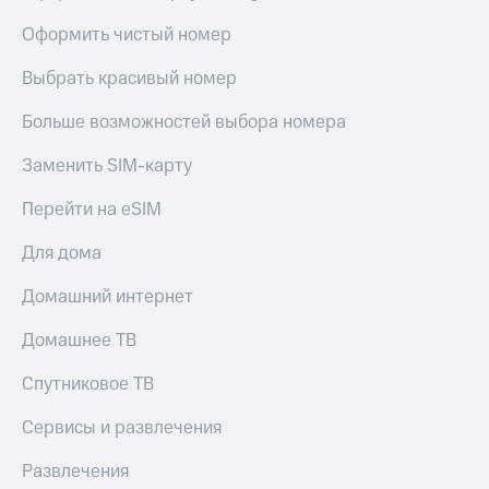
Live
Безопасность
Оформить чистый номер
Гудок
Финансы
Выбрать красивый номер
Мой
Детям
МТС
и родителям
Больше возможностей выбора номера
Все
Здоровье
Заменить SIM-карту
приложения
и фитнес
Перейти на eSIM
Инвестиции
Приложения
от МТС
Для дома
Получайте
доход
Акции
Домашний интернет
онлайн
Страхование
Приложения
Домашнее ТВ
КИОН
Покупка
полисов
Спутниковое ТВ
КИОН
онлайн
Музыка
Скидка 30%
Сервисы и развлечения
на связь
КИОН
Строки
Развлечения
С картой