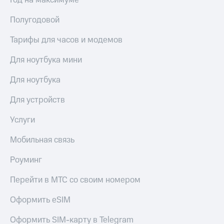
Год на максимуме
Сертификаты
Подписка
безопасности
Полугодовой
на гигабайты
интернета,
Всё
фильмы,
Тарифы для часов и модемов
под
музыка
рукой
и многое
Для ноутбука мини
в Мой МТС
другое
Семейная
Для ноутбука
Посмотрите,
группа
что
Для устройств
полезного
Скидка
есть
на тарифы,
Услуги
в нашем
общие
приложении
подписки
Мобильная связь
и услуги,
КИОН
доступ
Роуминг
к геолокации
КИОН
Кино,
Музыка
Перейти в МТС со своим номером
музыка,
книги
КИОН
Оформить eSIM
и не
Строки
только
Оформить SIM-карту в Telegram