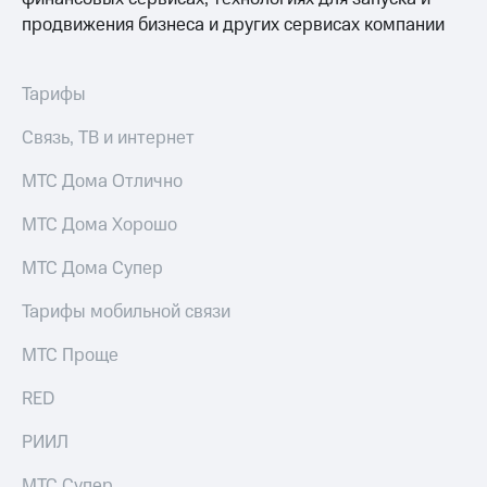
коду
за границей
продвижения бизнеса и других сервисах компании
тернет-магазин
Смартфоны
Тарифы
Наушники
Связь, ТВ и интернет
и
колонки
МТС Дома Отлично
Умные
МТС Дома Хорошо
часы
и
МТС Дома Супер
трекеры
Тарифы мобильной связи
Умный
дом
МТС Проще
Планшеты
RED
Акции
и
РИИЛ
скидки
МТС Супер