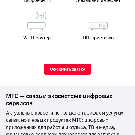
Цифровое ТВ
Домашний интернет
Настройки
автоплатежа
Пополнить
номер
Wi-Fi роутер
HD-приставка
другого
оператора
Оплата
интернета
и
Оформить заявку
ТВ
Переводы
с
МТС — связь и экосистема цифровых
телефона
на карту
сервисов
МТС Pay
Актуальные новости не только о тарифах и услугах
связи, но и новых продуктах МТС: цифровых
Оплата
приложениях для работы и отдыха, ТВ и медиа,
по QR-
финансовых сервисах, технологиях для запуска и