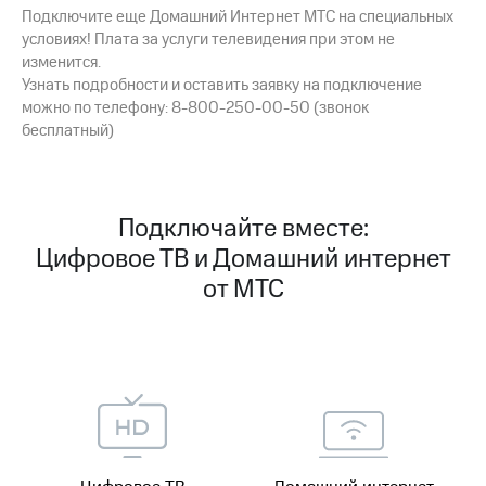
онлайн
Подключите еще Домашний Интернет МТС на специальных
Тарифы
условиях! Плата за услуги телевидения при этом не
RED,
Скидка 30%
изменится.
РИИЛ
на связь
Узнать подробности и оставить заявку на подключение
и МТС Супер
можно по телефону: 8-800-250-00-50 (звонок
дешевле
С картой
при оплате
бесплатный)
МТС
с карты
Деньги
МТС Деньги
МТС
Обзоры
Накопления
Подключайте вместе:
товаров
Цифровое ТВ и Домашний интернет
Откладывайте
Скидки
деньги
от МТС
до 40%
и получайте
доход 15%
на смартфоны
Платежи
при
и
покупке
переводы
со связью
МТС
Пополнить
номер
МТС