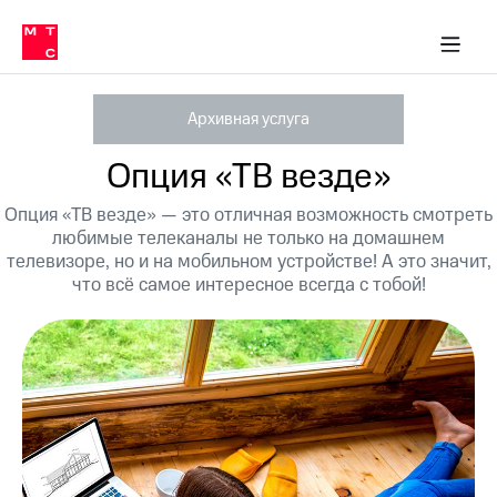
Перенести
ка 30% на связь
обильная связь
Сервисы и подписки
Интернет-магазин
Для дома
Скидка 30% на связь
Личные кабинеты
Финансы
Приложения
номер
ичные кабинеты
в МТС
Мобильная
связь
Архивная услуга
Тарифы
Интернет
и
Опция «ТВ везде»
ТВ
Услуги
Опция «ТВ везде» — это отличная возможность смотреть
Спутниковое
любимые телеканалы не только на домашнем
ТВ
Роуминг
телевизоре, но и на мобильном устройстве! А это значит,
МТС
что всё самое интересное всегда с тобой!
Деньги
Личный
кабинет
Мобильная связь
Скачать
Перенести
приложение
номер
Мой
в МТС
МТС
Акции
Тарифы
Скидка 30%
Услуги