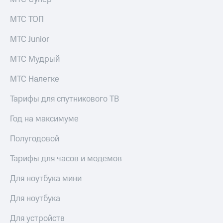
Все
товары
МТС ТОП
МТС Junior
МТС Мудрый
МТС Налегке
Тарифы для спутникового ТВ
Год на максимуме
Полугодовой
Тарифы для часов и модемов
Для ноутбука мини
Для ноутбука
Для устройств