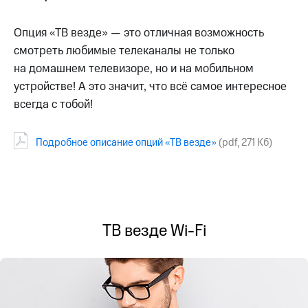
для дома
Услуги
Опция «ТВ везде» — это отличная возможность
149 ₽/
мес
смотреть любимые телеканалы не только
Акции
на домашнем телевизоре, но и на мобильном
МТС
Домашний
устройстве! А это значит, что всё самое интересное
Premium
интернет
всегда с тобой!
Подписка
Домашнее
на гигабайты
ТВ
интернета,
Подробное описание опций «ТВ везде»
(pdf, 271 Кб)
фильмы,
Спутниковое
музыка
ТВ
и многое
другое
Перейти
в МТС
Семейная
со своим
ТВ везде Wi-Fi
группа
номером
Скидка
Поддержка
на тарифы,
общие
висы и подписки
подписки
МТС
и услуги,