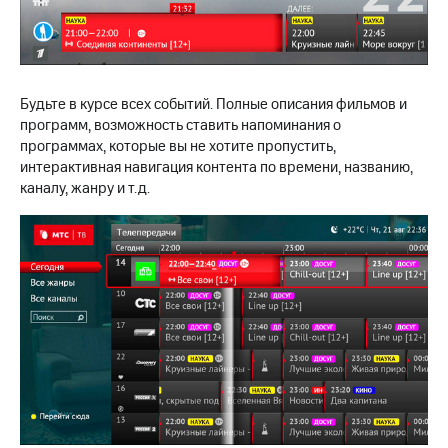
на связь
Роуминг
Тарифы
RED,
Семейная
РИИЛ
Будьте в курсе всех событий. Полные описания фильмов и
группа
и МТС
программ, возможность ставить напоминания о
Супер
программах, которые вы не хотите пропустить,
Заказать
дешевле
SIM-
интерактивная навигация контента по времени, названию,
при
карту
оплате
каналу, жанру и т.д.
с карты
Оформить
МТС
eSIM
Деньги
SIM-
Выберите
карта
и подключите
для
ТВ
иностранцев
с выгодным
тарифом
Оформить
чистый
Тарифы
номер