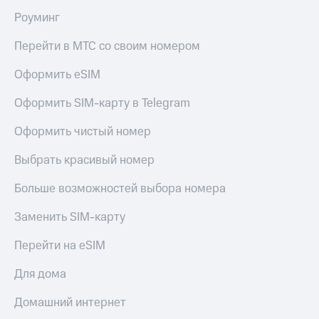
каналы, сортировать, удалять из списка.
Роуминг
КИОН
Скидка 30%
Строки
При отсутствии обратного канала связи
на связь
Перейти в МТС со своим номером
(Мобильного или Домашнего Интернета) некоторые
Live
С картой
функции телегида ограничены.
Оформить eSIM
МТС
Гудок
Деньги
Оформить SIM-карту в Telegram
Мой
МТС
МТС
Накопления
Оформить чистый номер
Все
Откладывайте
Выбрать красивый номер
приложения
деньги
Финансы
и получайте
Больше возможностей выбора номера
Инвестиции
доход 15%
Заменить SIM-карту
Получайте
Акции
доход
Условия
Перейти на eSIM
онлайн
пополнения
Для дома
Страхование
Скидка
30%
Покупка
Домашний интернет
на связь
полисов