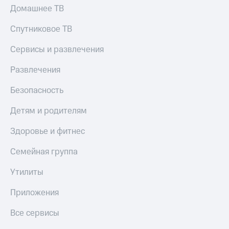
онлайн
Домашнее ТВ
Тарифы
RED,
Скидка 30%
Спутниковое ТВ
РИИЛ
на связь
и МТС Супер
Сервисы и развлечения
дешевле
С картой
при оплате
МТС
Развлечения
с карты
Деньги
МТС Деньги
Безопасность
МТС
Обзоры
Накопления
товаров
Детям и родителям
Откладывайте
Скидки
деньги
Здоровье и фитнес
до 40%
и получайте
доход 15%
на смартфоны
Семейная группа
Платежи
при
Утилиты
и
покупке
переводы
со связью
Приложения
МТС
Пополнить
Все сервисы
номер
МТС