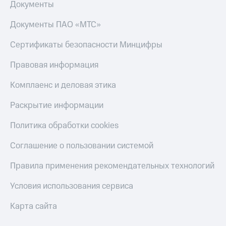
Документы
Настройки
Документы ПАО «МТС»
автоплатежа
Сертификаты безопасности Минцифры
Пополнить
номер
другого
Правовая информация
оператора
Комплаенс и деловая этика
Оплата
интернета
Раскрытие информации
и
ТВ
Политика обработки cookies
Переводы
Соглашение о пользовании системой
с
телефона
Правила применения рекомендательных технологий
на карту
Условия использования сервиса
МТС Pay
Карта сайта
Оплата
по QR-