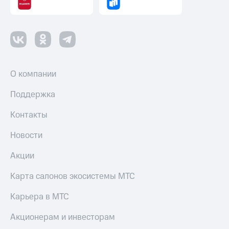
оператора
Оплата
интернета
и
ТВ
О компании
Переводы
с
Поддержка
телефона
на карту
Контакты
МТС Pay
Новости
Оплата
по QR-
Акции
коду
за границей
Карта салонов экосистемы МТС
тернет-магазин
Карьера в МТС
Смартфоны
Акционерам и инвесторам
Наушники