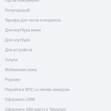
Год на максимуме
Сертификаты
Подписка
безопасности
на гигабайты
Полугодовой
интернета,
Всё
фильмы,
Тарифы для часов и модемов
под
музыка
рукой
и многое
Для ноутбука мини
в Мой МТС
другое
Семейная
Для ноутбука
Посмотрите,
группа
что
Для устройств
полезного
Скидка
есть
на тарифы,
Услуги
в нашем
общие
приложении
подписки
Мобильная связь
и услуги,
КИОН
доступ
Роуминг
к геолокации
КИОН
Кино,
Музыка
Перейти в МТС со своим номером
музыка,
книги
КИОН
Оформить eSIM
и не
Строки
только
Оформить SIM-карту в Telegram