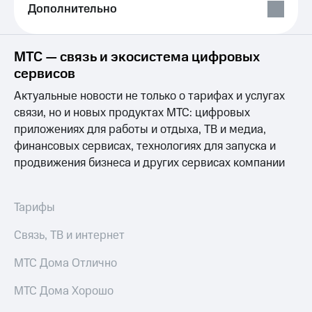
Выбрать
ТВ и телефон
Дополнительно
красивый
для дома
номер
Услуги
МТС — связь и экосистема цифровых
Заменить
SIM-
Личный
сервисов
карту
кабинет
Актуальные новости не только о тарифах и услугах
интернета
Перейти
и
связи, но и новых продуктах МТС: цифровых
на
ТВ
приложениях для работы и отдыха, ТВ и медиа,
eSIM
Личный
финансовых сервисах, технологиях для запуска и
кабинет
продвижения бизнеса и других сервисах компании
Для дома
спутникового
Выберите
ТВ
и подключите
Скачать
ТВ
приложение
Тарифы
с выгодным
Мой
тарифом
МТС
Связь, ТВ и интернет
Акции
Тарифы
МТС Дома Отлично
Интернет,
ТВ и телефон
Видеонаблюдение
МТС Дома Хорошо
для дома
для дома