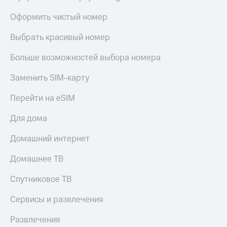
Live
Безопасность
Оформить чистый номер
Гудок
Финансы
Выбрать красивый номер
Мой
Детям
МТС
и родителям
Больше возможностей выбора номера
Все
Здоровье
Заменить SIM-карту
приложения
и фитнес
Перейти на eSIM
Инвестиции
Приложения
от МТС
Для дома
Получайте
доход
Акции
онлайн
Домашний интернет
Страхование
Приложения
Домашнее ТВ
КИОН
Покупка
полисов
Спутниковое ТВ
КИОН
онлайн
Музыка
Скидка 30%
Сервисы и развлечения
на связь
КИОН
Строки
Развлечения
С картой