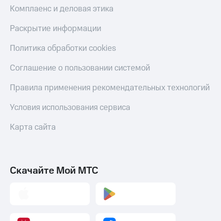
С картой
с карты
Комплаенс и деловая этика
МТС
МТС Деньги
Деньги
Раскрытие информации
МТС
Обзоры
Накопления
товаров
Политика обработки cookies
Откладывайте
Скидки
Соглашение о пользовании системой
деньги
до 40%
и получайте
на смартфоны
Правила применения рекомендательных технологий
доход 15%
Платежи
при
Условия использования сервиса
и
покупке
переводы
со связью
Карта сайта
МТС
Пополнить
номер
МТС
Скачайте Мой МТС
Настройки
автоплатежа
Пополнить
номер
другого