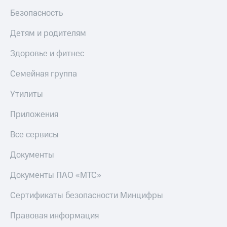
МТС
Live
Безопасность
Деньги
МТС
Гудок
Детям и родителям
Накопления
Мой
Здоровье и фитнес
Откладывайте
МТС
деньги
Семейная группа
и получайте
Все
доход 15%
приложения
Акции
Утилиты
Финансы
Условия
Инвестиции
пополнения
Приложения
Получайте
Скидка
Все сервисы
доход
30%
онлайн
на связь
Документы
Страхование
Покупка
Тарифы
Документы ПАО «МТС»
полисов
RED,
онлайн
РИИЛ
Сертификаты безопасности Минцифры
Скидка 30%
и МТС Супер
на связь
дешевле
Правовая информация
при оплате