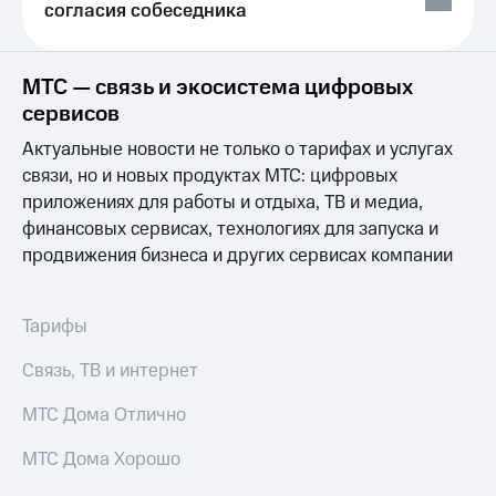
Сертификаты
согласия собеседника
Подписка
безопасности
на гигабайты
интернета,
Всё
МТС — связь и экосистема цифровых
фильмы,
под
музыка
сервисов
рукой
и многое
в Мой МТС
Актуальные новости не только о тарифах и услугах
другое
Семейная
связи, но и новых продуктах МТС: цифровых
Посмотрите,
группа
приложениях для работы и отдыха, ТВ и медиа,
что
финансовых сервисах, технологиях для запуска и
полезного
Скидка
есть
продвижения бизнеса и других сервисах компании
на тарифы,
в нашем
общие
приложении
подписки
и услуги,
Тарифы
КИОН
доступ
к геолокации
Связь, ТВ и интернет
КИОН
Кино,
Музыка
музыка,
МТС Дома Отлично
книги
КИОН
и не
МТС Дома Хорошо
Строки
только