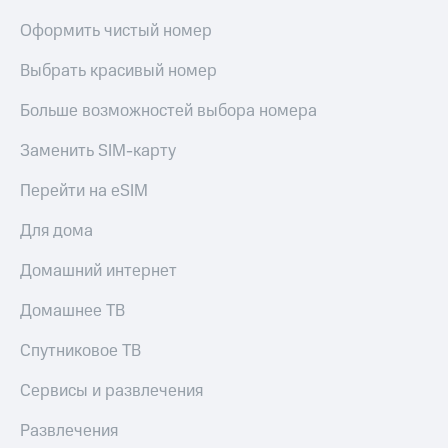
С картой
с карты
МТС
МТС Деньги
Оформить чистый номер
Деньги
МТС
Обзоры
Выбрать красивый номер
Накопления
товаров
Больше возможностей выбора номера
Откладывайте
Скидки
деньги
до 40%
Заменить SIM-карту
и получайте
на смартфоны
доход 15%
Перейти на eSIM
Платежи
при
и
покупке
Для дома
переводы
со связью
МТС
Домашний интернет
Пополнить
номер
Домашнее ТВ
МТС
Спутниковое ТВ
Настройки
автоплатежа
Сервисы и развлечения
Пополнить
номер
Развлечения
другого