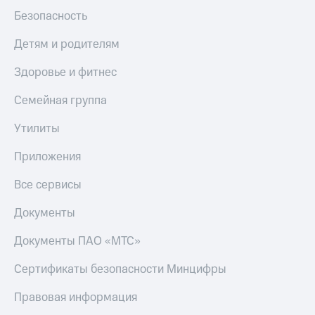
оператора
Безопасность
Оплата
Детям и родителям
интернета
и
Здоровье и фитнес
ТВ
Семейная группа
Переводы
с
Утилиты
телефона
на карту
Приложения
МТС Pay
Все сервисы
Оплата
Документы
по QR-
коду
за границей
Документы ПАО «МТС»
тернет-магазин
Сертификаты безопасности Минцифры
Смартфоны
Правовая информация
Наушники