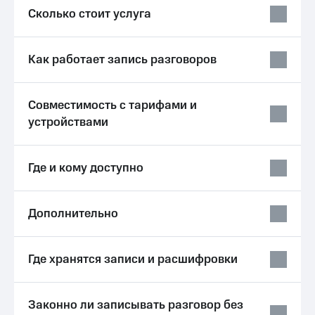
Услуги
Сколько стоит услуга
149 ₽/
мес
Акции
МТС
Как работает запись разговоров
Домашний
Premium
интернет
Подписка
Домашнее
Совместимость с тарифами и
на гигабайты
ТВ
интернета,
устройствами
фильмы,
Спутниковое
музыка
ТВ
и многое
Где и кому доступно
другое
Перейти
Семейная
в МТС
группа
со своим
Дополнительно
номером
Скидка
на тарифы,
Поддержка
общие
Где хранятся записи и расшифровки
подписки
висы и подписки
и услуги,
МТС
доступ
Premium
Законно ли записывать разговор без
к геолокации