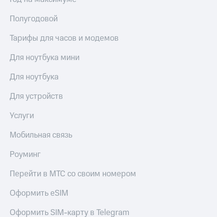
МТС
Live
Деньги
Полугодовой
МТС
Гудок
Накопления
Тарифы для часов и модемов
Мой
Откладывайте
МТС
Для ноутбука мини
деньги
и получайте
Все
Для ноутбука
доход 15%
приложения
Акции
Финансы
Для устройств
Условия
Инвестиции
пополнения
Услуги
Получайте
Скидка
доход
Мобильная связь
30%
онлайн
на связь
Страхование
Роуминг
Покупка
Тарифы
Перейти в МТС со своим номером
полисов
RED,
онлайн
РИИЛ
Оформить eSIM
Скидка 30%
и МТС Супер
на связь
дешевле
Оформить SIM-карту в Telegram
при оплате