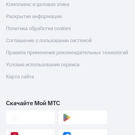
и
Комплаенс и деловая этика
колонки
Раскрытие информации
Умные
часы
Политика обработки cookies
и
трекеры
Соглашение о пользовании системой
Умный
Правила применения рекомендательных технологий
дом
Условия использования сервиса
Планшеты
Карта сайта
Акции
и
скидки
Все
Скачайте Мой МТС
товары