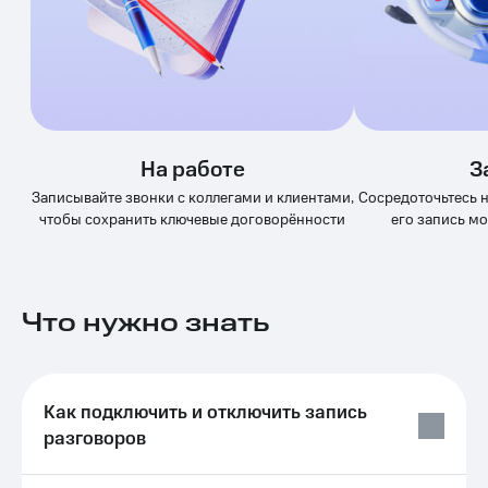
Выбрать
ТВ и телефон
красивый
для дома
номер
Услуги
Заменить
SIM-
Личный
карту
кабинет
интернета
На работе
З
Перейти
и
на
ТВ
Записывайте звонки с коллегами и клиентами,
Сосредоточьтесь на
eSIM
Личный
чтобы сохранить ключевые договорённости
его запись м
кабинет
Для дома
спутникового
Выберите
ТВ
и подключите
Скачать
ТВ
Что нужно знать
приложение
с выгодным
Мой
тарифом
МТС
Акции
Тарифы
Как подключить и отключить запись
Интернет,
разговоров
ТВ и телефон
Видеонаблюдение
для дома
для дома