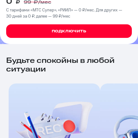
0
₽
99
₽/мес
на связь
С тарифами «МТС Супер», «РИИЛ» — 0 ₽/мес. Для других —
Роуминг
30 дней за 0 ₽, далее — 99 ₽/мес
Тарифы
RED,
Семейная
РИИЛ
ПОДКЛЮЧИТЬ
группа
и МТС
Супер
Заказать
дешевле
SIM-
при
карту
оплате
Будьте спокойны в любой
с карты
ситуации
Оформить
МТС
eSIM
Деньги
SIM-
Выберите
карта
и подключите
для
ТВ
иностранцев
с выгодным
тарифом
Оформить
чистый
Тарифы
номер
Интернет,