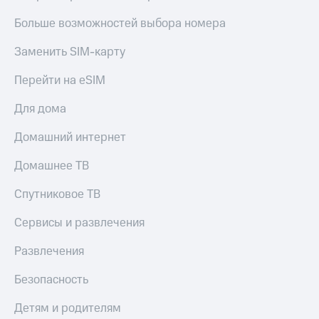
КИОН
и не
Строки
Больше возможностей выбора номера
только
Live
Заменить SIM-карту
Безопасность
Гудок
Перейти на eSIM
Финансы
Мой
Детям
Для дома
МТС
и родителям
Домашний интернет
Все
Здоровье
приложения
и фитнес
Домашнее ТВ
Инвестиции
Приложения
Спутниковое ТВ
от МТС
Получайте
Сервисы и развлечения
доход
Акции
онлайн
Развлечения
Приложения
Страхование
КИОН
Безопасность
Покупка
КИОН
полисов
Детям и родителям
Музыка
онлайн