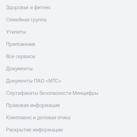
Здоровье и фитнес
КИОН
Скидка 30%
Строки
на связь
Семейная группа
Live
С картой
Утилиты
МТС
Гудок
Деньги
Приложения
Мой
МТС
МТС
Накопления
Все сервисы
Все
Откладывайте
Документы
приложения
деньги
Финансы
и получайте
Документы ПАО «МТС»
Инвестиции
доход 15%
Сертификаты безопасности Минцифры
Получайте
Акции
доход
Условия
Правовая информация
онлайн
пополнения
Комплаенс и деловая этика
Страхование
Скидка
30%
Покупка
Раскрытие информации
на связь
полисов