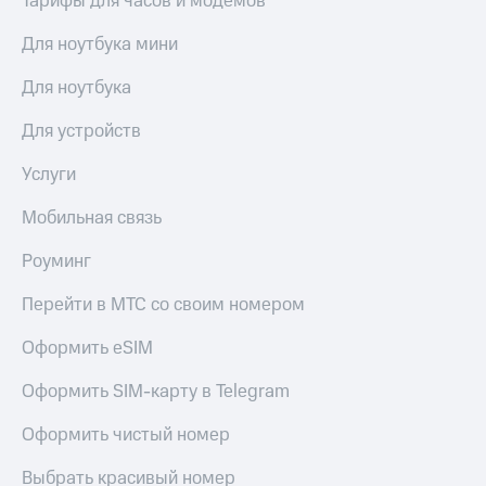
Тарифы для часов и модемов
Premium
доступ
к геолокации
Для ноутбука мини
Подписка
Сертификаты
на гигабайты
Для ноутбука
безопасности
интернета,
фильмы,
Для устройств
Всё
музыка
и многое
под
Услуги
другое
рукой
в Мой МТС
Мобильная связь
Семейная
группа
Посмотрите,
Роуминг
что
Скидка
полезного
на тарифы,
Перейти в МТС со своим номером
есть
общие
в нашем
подписки
Оформить eSIM
приложении
и услуги,
доступ
Оформить SIM-карту в Telegram
КИОН
к геолокации
Оформить чистый номер
КИОН
Кино,
Музыка
музыка,
Выбрать красивый номер
книги