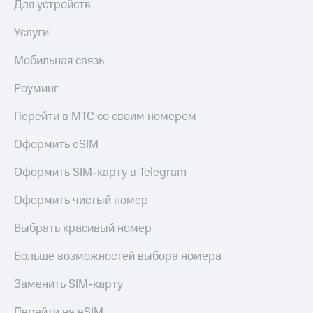
Для устройств
КИОН
Скидка 30%
Строки
Услуги
на связь
Live
Мобильная связь
С картой
МТС
Гудок
Роуминг
Деньги
Мой
МТС
Перейти в МТС со своим номером
МТС
Накопления
Оформить eSIM
Все
Откладывайте
приложения
деньги
Оформить SIM-карту в Telegram
Финансы
и получайте
Инвестиции
доход 15%
Оформить чистый номер
Получайте
Акции
Выбрать красивый номер
доход
Условия
онлайн
пополнения
Больше возможностей выбора номера
Страхование
Скидка
Заменить SIM-карту
30%
Покупка
на связь
полисов
Перейти на eSIM