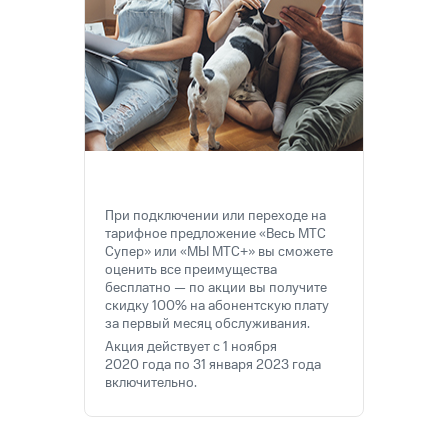
на связь
Роуминг
Тарифы
RED,
Семейная
РИИЛ
группа
и МТС
Супер
Заказать
дешевле
SIM-
при
карту
оплате
с карты
При подключении или переходе на
Оформить
МТС
тарифное предложение «Весь МТС
eSIM
Деньги
Супер» или «МЫ МТС+» вы сможете
оценить все преимущества
SIM-
Выберите
бесплатно — по акции вы получите
карта
и подключите
скидку 100% на абонентскую плату
для
ТВ
за первый месяц обслуживания.
иностранцев
с выгодным
Акция действует с 1 ноября
тарифом
2020 года по 31 января 2023 года
Оформить
включительно.
чистый
Тарифы
номер