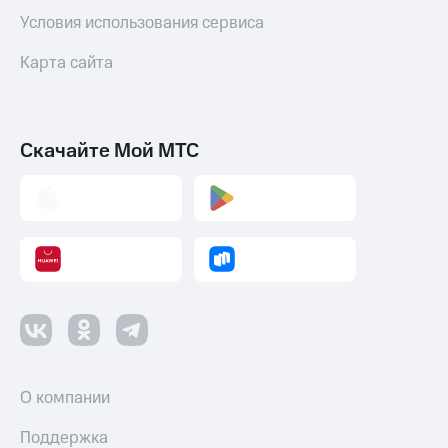
коду
за границей
Условия использования сервиса
тернет-магазин
Карта сайта
Смартфоны
Наушники
и
Скачайте Мой МТС
колонки
Умные
часы
и
трекеры
Умный
дом
Планшеты
Акции
О компании
и
скидки
Поддержка