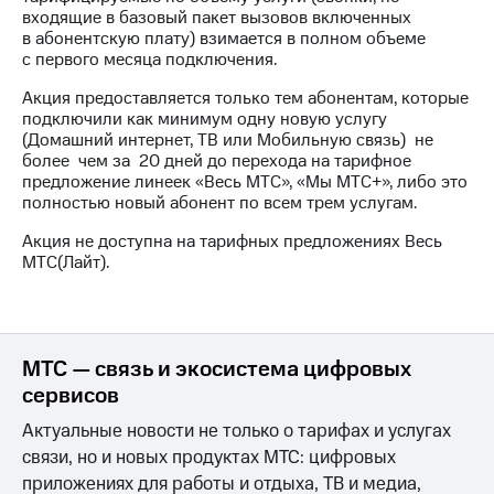
для дома
входящие в базовый пакет вызовов включенных
в абонентскую плату) взимается в полном объеме
Услуги
149 ₽/
с первого месяца подключения.
мес
Акции
Акция предоставляется только тем абонентам, которые
подключили как минимум одну новую услугу
МТС
Домашний
(Домашний интернет, ТВ или Мобильную связь) не
Premium
интернет
более чем за 20 дней до перехода на тарифное
предложение линеек «Весь МТС», «Мы МТС+», либо это
Подписка
Домашнее
полностью новый абонент по всем трем услугам.
на гигабайты
ТВ
интернета,
Акция не доступна на тарифных предложениях Весь
фильмы,
Спутниковое
МТС(Лайт).
музыка
ТВ
и многое
другое
Перейти
в МТС
Семейная
со своим
МТС — связь и экосистема цифровых
группа
номером
сервисов
Скидка
Поддержка
на тарифы,
Актуальные новости не только о тарифах и услугах
общие
связи, но и новых продуктах МТС: цифровых
висы и подписки
подписки
приложениях для работы и отдыха, ТВ и медиа,
МТС
и услуги,