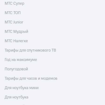
КИОН
МТС Супер
и не
Строки
только
МТС ТОП
Live
Безопасность
МТС Junior
Гудок
Финансы
МТС Мудрый
Мой
Детям
МТС
и родителям
МТС Налегке
Все
Здоровье
Тарифы для спутникового ТВ
приложения
и фитнес
Год на максимуме
Инвестиции
Приложения
от МТС
Полугодовой
Получайте
доход
Акции
Тарифы для часов и модемов
онлайн
Приложения
Страхование
Для ноутбука мини
КИОН
Покупка
Для ноутбука
КИОН
полисов
Музыка
онлайн