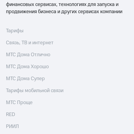
финансовых сервисах, технологиях для запуска и
Premium
доступ
к геолокации
продвижения бизнеса и других сервисах компании
Подписка
Сертификаты
на гигабайты
безопасности
интернета,
Тарифы
фильмы,
Всё
музыка
Связь, ТВ и интернет
и многое
под
другое
рукой
МТС Дома Отлично
в Мой МТС
Семейная
группа
МТС Дома Хорошо
Посмотрите,
что
Скидка
МТС Дома Супер
полезного
на тарифы,
есть
общие
Тарифы мобильной связи
в нашем
подписки
приложении
и услуги,
МТС Проще
доступ
КИОН
к геолокации
RED
КИОН
Кино,
РИИЛ
Музыка
музыка,
книги