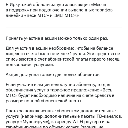
Интернет,
Выбрать
В Иркутской области запустилась акция «Месяц
ТВ и телефон
красивый
в подарок» при подключении выделенных тарифов
для дома
номер
линейки «Весь МТС» и «МЫ МТС+»
Заменить
Услуги
SIM-
карту
Личный
Принять участие в акции можно только один раз.
кабинет
Перейти
Для участия в акции необходимо, чтобы на балансе
интернета
на
лицевого счета было не менее 1 рубля. Эти средства не
и
eSIM
списываются в счет абонентской платы первого месяц
ТВ
пользования услугами.
Личный
Для дома
кабинет
Выберите
Акция доступна только для новых абонентов.
спутникового
и подключите
ТВ
ТВ
Если участие в акции недоступно абоненту, то для
Скачать
с выгодным
объединения услуг в тарифное предложение «Весь
приложение
тарифом
МТС» будет необходимо наличие на счете средств в
Мой
размере полной абонентской платы.
МТС
Акции
Тарифы
Плата за подключенные абонентом дополнительные
Интернет,
услуги (например, дополнительные пакеты
ТВ-каналов,
ТВ и телефон
услугу «Мультирум»), за аренду
Wi-Fi
роутера и за
Видеонаблюдение
для дома
тарифицируемые по объему услуги (звонки, не