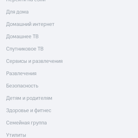
онлайн
Тарифы
Для дома
RED,
Скидка 30%
РИИЛ
на связь
Домашний интернет
и МТС Супер
дешевле
С картой
Домашнее ТВ
при оплате
МТС
с карты
Деньги
МТС Деньги
Спутниковое ТВ
МТС
Обзоры
Накопления
Сервисы и развлечения
товаров
Откладывайте
Развлечения
Скидки
деньги
до 40%
и получайте
Безопасность
доход 15%
на смартфоны
Детям и родителям
Платежи
при
и
покупке
Здоровье и фитнес
переводы
со связью
МТС
Семейная группа
Пополнить
номер
Утилиты
МТС