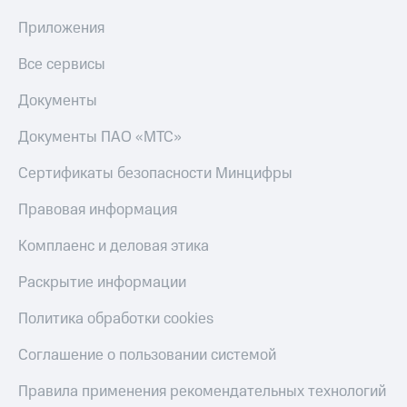
Приложения
Настройки
автоплатежа
Все сервисы
Пополнить
номер
Документы
другого
оператора
Документы ПАО «МТС»
Оплата
Сертификаты безопасности Минцифры
интернета
и
Правовая информация
ТВ
Комплаенс и деловая этика
Переводы
с
Раскрытие информации
телефона
на карту
Политика обработки cookies
МТС Pay
Соглашение о пользовании системой
Оплата
Правила применения рекомендательных технологий
по QR-