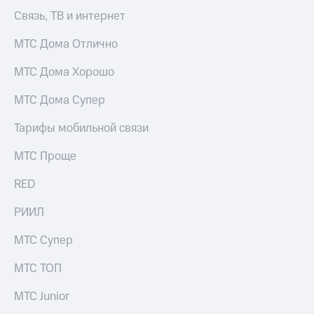
Раскрытие
Связь, ТВ и интернет
информации
Информация
акционерам
МТС Дома Отлично
Документы
ПАО
МТС Дома Хорошо
"МТС"
Собрания
МТС Дома Супер
акционеров
Личный
Тарифы мобильной связи
кабинет
акционера
МТС Проще
Акционерный
капитал
RED
Контроль
и
РИИЛ
аудит
Рынок
МТС Супер
акций
МТС ТОП
Описание
Программа
МТС Junior
приобретения
Порядок