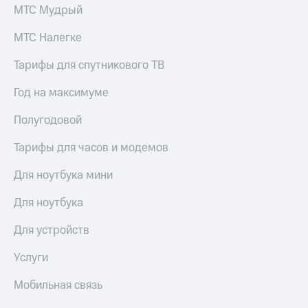
выкупа
МТС Мудрый
акций
Дивиденды
МТС Налегке
Рынок
облигаций
Тарифы для спутникового ТВ
Описание
Год на максимуме
Еврооблигации-2023
Уведомление
Полугодовой
о
погашении
Тарифы для часов и модемов
именных
облигаций
Для ноутбука мини
Другое
Для ноутбука
Регистратор
Реквизиты
Для устройств
Контакты
йчивое развитие
Услуги
и деловая этика
На главную
Мобильная связь