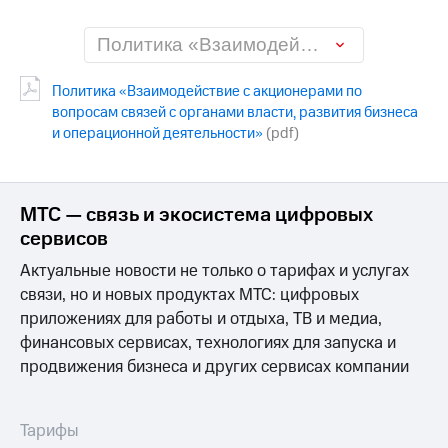
МТС
Политика «Взаимодействие с акционерами по вопросам связей с органами власти, развития бизнеса и операционной деятельности»
о технологиях
Достижения
Политика «Взаимодействие с акционерами по
вопросам связей с органами власти, развития бизнеса
Интервью
и операционной деятельности»
(pdf)
Финансовая
отчетность
МТС — связь и экосистема цифровых
Контакты
сервисов
Новости
Актуальные новости не только о тарифах и услугах
в
связи, но и новых продуктах МТС: цифровых
регионе
приложениях для работы и отдыха, ТВ и медиа,
м и акционерам
финансовых сервисах, технологиях для запуска и
Корпоративное
продвижения бизнеса и других сервисах компании
управление
Корпоративный
Тарифы
секретарь