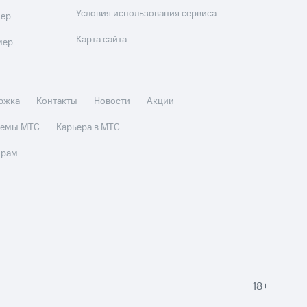
Условия использования сервиса
мер
Карта сайта
мер
ржка
Контакты
Новости
Акции
стемы МТС
Карьера в МТС
орам
18+