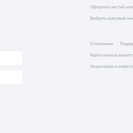
Оформить чистый но
Выбрать красивый но
О компании
Подде
Карта салонов экоси
Акционерам и инвест