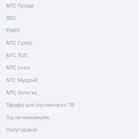
МТС Проще
RED
РИИЛ
МТС Супер
МТС ТОП
МТС Junior
МТС Мудрый
МТС Налегке
Тарифы для спутникового ТВ
Год на максимуме
Полугодовой