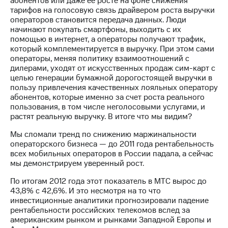
абонентов или даже ее росте на фоне снижения
выкупа
тарифов на голосовую связь драйвером роста выручки
акций
операторов становится передача данных. Люди
Дивиденды
начинают покупать смартфоны, выходить с их
Рынок
помощью в интернет, а операторы получают трафик,
облигаций
который комплементируется в выручку. При этом сами
операторы, меняя политику взаимоотношений с
Описание
дилерами, уходят от искусственных продаж сим-карт с
Еврооблигации-2023
целью генерации бумажной дорогостоящей выручки в
Уведомление
пользу привлечения качественных лояльных оператору
о
абонентов, которые именно за счет роста реального
погашении
пользования, в том числе неголосовыми услугами, и
именных
растят реальную выручку. В итоге что мы видим?
облигаций
Другое
Мы сломали тренд по снижению маржинальности
операторского бизнеса — до 2011 года рентабельность
Регистратор
всех мобильных операторов в России падала, а сейчас
Реквизиты
мы демонстрируем уверенный рост.
Контакты
йчивое развитие
По итогам 2012 года этот показатель в МТС вырос до
43,8% с 42,6%. И это несмотря на то что
и деловая этика
инвестиционные аналитики прогнозировали падение
На главную
рентабельности российских телекомов вслед за
американским рынком и рынками Западной Европы и