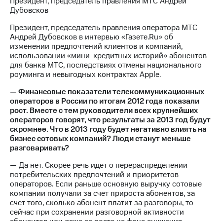
Президент, председатель правления МТС Андрей
Раскрытие
Дубовсков
информации
Информация
Президент, председатель правления оператора МТС
акционерам
Андрей Дубовсков в интервью «Газете.Ru» об
Документы
изменении предпочтений клиентов и компаний,
ПАО
использовании «мини-кредитных историй» абонентов
"МТС"
для банка МТС, последствиях отмены национального
Собрания
роуминга и невыгодных контрактах Apple.
акционеров
Личный
— Финансовые показатели телекоммуникационных
кабинет
операторов в России по итогам 2012 года показали
акционера
рост. Вместе с тем руководители всех крупнейших
Акционерный
операторов говорят, что результаты за 2013 год будут
капитал
скромнее. Что в 2013 году будет негативно влиять на
Контроль
бизнес сотовых компаний? Люди станут меньше
и
разговаривать?
аудит
Рынок
— Да нет. Скорее речь идет о перераспределении
акций
потребительских предпочтений и приоритетов
операторов. Если раньше основную выручку сотовые
Описание
компании получали за счет прироста абонентов, за
Программа
счет того, сколько абонент платит за разговоры, то
приобретения
сейчас при сохранении разговорной активности
Порядок