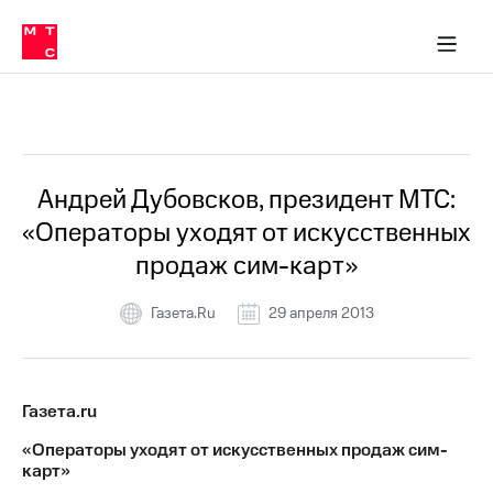
О
сторам и акционерам
Комплаенс и деловая этика
Устойчивое развитие
Медиа-центр
О МТС
О МТС
На главную
компании
О
компании
Стратегия
Стратегия
Все Новости
Карьера
в МТС
Карьера
в МТС
Пресс-
Андрей Дубовсков, президент МТС:
релизы
История
«Операторы уходят от искусственных
компании
МТС
продаж сим-карт»
о технологиях
Руководство
региона
Газета.Ru
29 апреля 2013
Правовая
информация
Контакты
Газета.ru
Медиа-центр
«Операторы уходят от искусственных продаж сим-
Пресс-
карт»
релизы