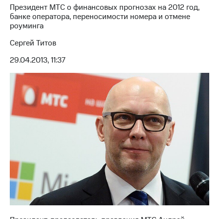
Президент МТС о финансовых прогнозах на 2012 год,
МТС
банке оператора, переносимости номера и отмене
о технологиях
роуминга
Сергей Титов
Достижения
29.04.2013, 11:37
Интервью
Финансовая
отчетность
Контакты
Новости
в
регионе
м и акционерам
Корпоративное
управление
Корпоративный
секретарь