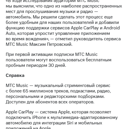
«В ходе исследования аудитории МТС Music
Раскрытие
мы выяснили, что одно из наиболее распространенных
информации
мест для прослушивания музыки и радио —
Информация
автомобиль. Мы решили сделать этот процесс еще
акционерам
более удобным для наших пользователей и добавили
Документы
функцию поддержки сервисов Apple CarPlay и Android
ПАО
Auto, которая упростит управление приложением
"МТС"
во время вождения», — отметил руководитель сервиса
Собрания
МТС Music Максим Петровский.
акционеров
Личный
При первой активации подписки МТС Music
кабинет
пользователи могут воспользоваться бесплатным
акционера
пробным периодом 30 дней.
Акционерный
капитал
Справка
Контроль
и
МТС Music — музыкальный стриминговый сервис
аудит
с более 65 миллионов треков, подкастами, радио,
Рынок
персональными и редакторскими подборками.
акций
Доступен для абонентов всех операторов.
Описание
Apple CarPlay — система Apple, которая позволяет
Программа
подключить iPhone к мультимедиа-адаптированному
приобретения
автомобилю для интеграции Siri и мобильных
Порядок
приложений на Apple.