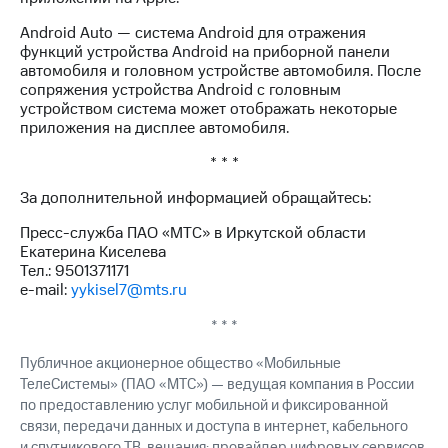
выкупа
акций
Android Auto — система Android для отражения
Дивиденды
функций устройства Android на приборной панели
Рынок
автомобиля и головном устройстве автомобиля. После
облигаций
сопряжения устройства Android с головным
устройством система может отображать некоторые
Описание
приложения на дисплее автомобиля.
Еврооблигации-2023
* * *
Уведомление
о
За дополнительной информацией обращайтесь:
погашении
именных
Пресс-служба ПАО «МТС» в Иркутской области
облигаций
Екатерина Киселева
Другое
Тел.: 9501371171
e-mail:
yykisel7@mts.ru
Регистратор
Реквизиты
* * *
Контакты
йчивое развитие
Публичное акционерное общество «Мобильные
и деловая этика
ТелеСистемы» (ПАО «МТС») — ведущая компания в России
На главную
по предоставлению услуг мобильной и фиксированной
связи, передачи данных и доступа в интернет, кабельного
и спутникового ТВ-вещания; провайдер цифровых сервисов,