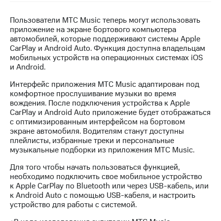
МТС
Пользователи МТС Music теперь могут использовать
о технологиях
приложение на экране бортового компьютера
автомобилей, которые поддерживают системы Apple
Достижения
CarPlay и Android Auto. Функция доступна владельцам
мобильных устройств на операционных системах iOS
Интервью
и Android.
Финансовая
Интерфейс приложения МТС Music адаптирован под
отчетность
комфортное прослушивание музыки во время
вождения. После подключения устройства к Apple
Контакты
CarPlay и Android Auto приложение будет отображаться
с оптимизированным интерфейсом на бортовом
Новости
экране автомобиля. Водителям станут доступны
в
плейлисты, избранные треки и персональные
регионе
музыкальные подборки из приложения МТС Music.
м и акционерам
Для того чтобы начать пользоваться функцией,
Корпоративное
необходимо подключить свое мобильное устройство
управление
к Apple CarPlay по Bluetooth или через USB-кабель, или
к Android Auto с помощью USB-кабеля, и настроить
Корпоративный
устройство для работы с системой.
секретарь