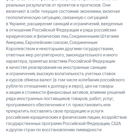
реальных результатов от проектов и прогнозов. Они
включают в себя: текущее состояние экономики, включая
геополитическую ситуацию, связанную с ситуацией
в Украине; расширение санкций и ограничений, введенных
в отношении Российской Федерации и ряда российских
юридических и физических лиц Соединенными Штатами
Америки, Европейским союзом, Соединенным
Королевством и некоторыми другими государствами;
ответных мер регуляторного, законодательного и иного
характера, принятых властями Российской Федерации
в качестве реагирования на иностранные санкции
и ограничения; высокую волатильность учетных ставок
и курсов обмена валют (в том числе колебания российского
рубля по отношению к доллару и евро), цен на товары
и акции и стоимости финансовых активов; влияние решений
ряда иностранных поставщиков товаров, работ, услуг,
программного обеспечения и т.п. приостановить или
прекратить поставлять свою продукцию и услуги
российским юридическим и физическим лицам; воздействие
государственных программ Российской Федерации, США
и других стран по восстановлению ликвидности