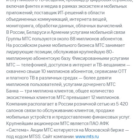
включая финтех и медиа в рамках экосистем и мобильных
приложений; поставщик ИТ-решений в области
объединенных коммуникаций, интернета вещей,
мониторинга, обработки данных, облачных вычислений.
В России, Беларуси и Армении услугами мобильной связи
Группы МТС пользуются около 88 миллионов абонентов.
На российском рынке мобильного бизнеса МТС занимает
лидирующие позиции, обслуживая крупнейшую 80-
миллионную абонентскую базу. Фиксированными услугами
МТС — телефонией, доступом в интернет и ТВ-вещанием —
охвачено свыше 10 миллионов абонентов, сервисами OTT
и платного ТВ в различных средах — более девяти
миллионов пользователей, услугами дочернего МТС
Банка — три миллиона клиентов, общее количество
экосистемных клиентов МТС превышает 12 миллионов.
Компания располагает в России розничной сетью из 5 420
салонов связи по обслуживанию клиентов, продаже
мобильных устройств и предоставлению финансовых услуг.
Крупнейшим акционером МТС является ПАО АФК
«Система». Акции МТС котируются на Московской бирже —
под кодом MTSS. Сайт компании:
www.mts.ru