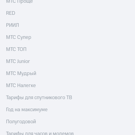
МТС Проще
RED
РИИЛ
МТС Супер
МТС ТОП
МТС Junior
МТС Мудрый
МТС Налегке
Тарифы для спутникового ТВ
Год на максимуме
Полугодовой
Тарифы для часов и модемов