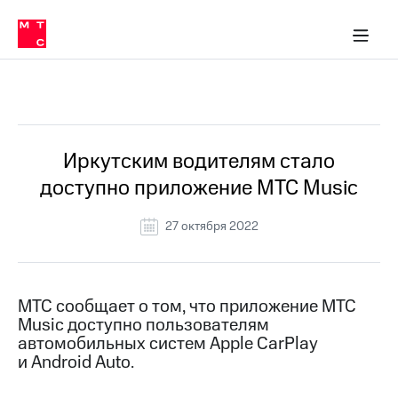
О
сторам и акционерам
Комплаенс и деловая этика
Устойчивое развитие
Медиа-центр
О МТС
О МТС
На главную
компании
О
компании
Стратегия
Стратегия
Все Новости
Карьера
в МТС
Карьера
в МТС
Пресс-
Иркутским водителям стало
релизы
История
доступно приложение МТС Music
компании
МТС
о технологиях
Руководство
27 октября 2022
региона
Правовая
информация
МТС сообщает о том, что приложение МТС
Music доступно пользователям
Контакты
автомобильных систем Apple CarPlay
и Android Auto.
Медиа-центр
Пресс-
релизы