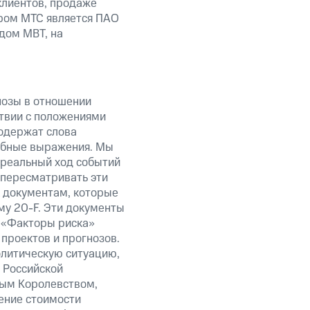
клиентов, продаже
ром МТС является ПАО
дом MBT, на
нозы в отношении
твии с положениями
содержат слова
добные выражения. Мы
 реальный ход событий
 пересматривать эти
к документам, которые
у 20-F. Эти документы
 «Факторы риска»
проектов и прогнозов.
олитическую ситуацию,
 Российской
ым Королевством,
ение стоимости