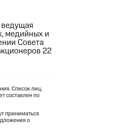
, ведущая
, медийных и
ении Совета
акционеров 22
ия. Список лиц,
т составлен по
ут приниматься
едложения о