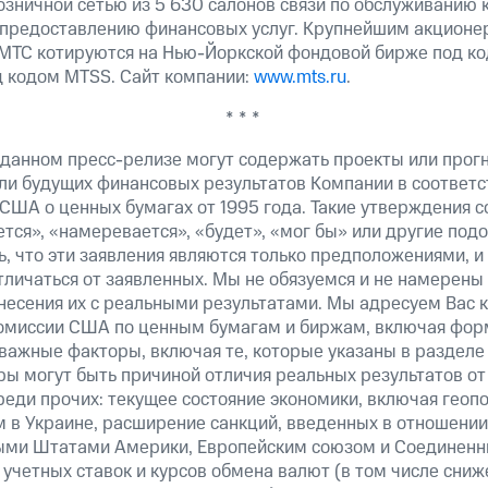
озничной сетью из 5 630 салонов связи по обслуживанию 
 предоставлению финансовых услуг. Крупнейшим акционе
МТС котируются на Нью-Йоркской фондовой бирже под ко
д кодом MTSS. Сайт компании:
www.mts.ru
.
* * *
 данном пресс-релизе могут содержать проекты или прог
ли будущих финансовых результатов Компании в соответс
США о ценных бумагах от 1995 года. Такие утверждения 
тся», «намеревается», «будет», «мог бы» или другие по
, что эти заявления являются только предположениями, и
тличаться от заявленных. Мы не обязуемся и не намерены
несения их с реальными результатами. Мы адресуем Вас 
омиссии США по ценным бумагам и биржам, включая форм
важные факторы, включая те, которые указаны в разделе
ы могут быть причиной отличия реальных результатов от 
реди прочих: текущее состояние экономики, включая геоп
м в Украине, расширение санкций, введенных в отношении
ми Штатами Америки, Европейским союзом и Соединенн
учетных ставок и курсов обмена валют (в том числе сниж