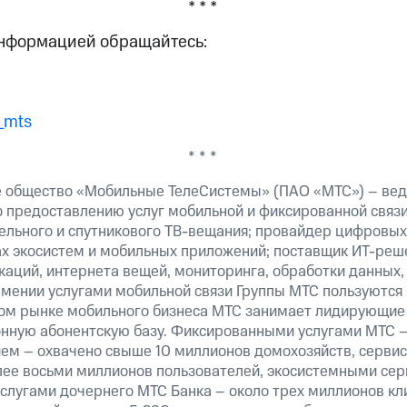
* * *
информацией обращайтесь:
_mts
* * *
 общество «Мобильные ТелеСистемы» (ПАО «МТС») – вед
о предоставлению услуг мобильной и фиксированной связи
бельного и спутникового ТВ-вещания; провайдер цифровых
ах экосистем и мобильных приложений; поставщик ИТ-реш
аций, интернета вещей, мониторинга, обработки данных,
рмении услугами мобильной связи Группы МТС пользуются
ком рынке мобильного бизнеса МТС занимает лидирующие
ную абонентскую базу. Фиксированными услугами МТС –
ем – охвачено свыше 10 миллионов домохозяйств, сервис
лее восьми миллионов пользователей, экосистемными сер
услугами дочернего МТС Банка – около трех миллионов кл