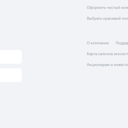
Оформить чистый но
Выбрать красивый но
О компании
Подде
Карта салонов экоси
Акционерам и инвест