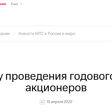
ании
Еще
ТС
Пресс-релизы
МТС о технологиях
ТС
История компании
Руководство региона
Правова
стижения
Интервью
Финансовая отчетность
Конта
пании
Новости МТС в России и мире
тивный секретарь
Раскрытие информации
Информа
ный кабинет акционера
Акционерный капитал
Конт
Порядок выкупа акций
Дивиденды
Рынок облигаци
 погашении именных облигаций
Другое
Регистрато
у проведения годовог
акционеров
15 апреля 2022