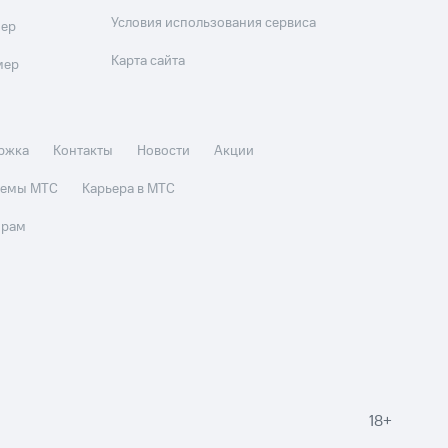
Условия использования сервиса
мер
Карта сайта
мер
ржка
Контакты
Новости
Акции
стемы МТС
Карьера в МТС
орам
18+