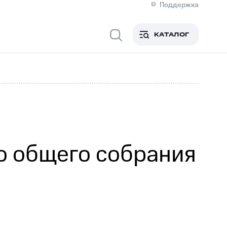
Поддержка
О МТС
я информация
Контакты
КАТАЛОГ
Медиа-центр
кты
Новости в регионе
Инвесторам и акционерам
ция акционерам
Документы
роль и аудит
Рынок акций
й
Описание
р
Реквизиты
Контакты
Устойчивое развитие
Комплаенс и деловая этика
На главную
о общего собрания