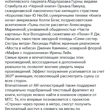
нобелевского лауреата Абдулразака Гурны; видами
выкупа
Стамбула из «Черной книги» Орхана Памука;
акций
скандинавской лаконичностью кипящего страстями
Дивиденды
«Королевства» Ю Несбё; сумеречными тенями «Книги
Рынок
ночи» американки Холли Блэк; позднесоветским
облигаций
аскетизмом «Тьмы после рассвета» Александры
Марининой; узнаваемой обыденностью «Части
Описание
картины» Аси Володиной; сюжетами из «Пони» Р. Дж.
Еврооблигации-2023
Паласио; таинством звездной плеяды «Семи сестер.
Уведомление
Сестры ветра» Люсинды Райли; мрачным реализмом
о
«Моста в небеса» Дженин Камминс, коварной флорой
погашении
«Мафии с подоконника» Ирины Лейк.
именных
Самые яркие и впечатляющие эпизоды этих
облигаций
произведений, воссозданные в дополненной
Другое
реальности, позволят воочию увидеть миры
произведений. Эффект погружения усиливается за счет
Регистратор
360⁰ анимации, позволяющей рассмотреть сцену со
Реквизиты
всех сторон.
Контакты
Впечатления от AR-иллюстраций также поддержит
йчивое развитие
специально подобранный текстовый фрагмент из
и деловая этика
книги, которую можно найти в книжном сервисе от
На главную
МТС. Те, кто впервые познакомится с проектом
«Строки» через промо в метро, смогут получить
бесплатный доступ к сервису на месяц по