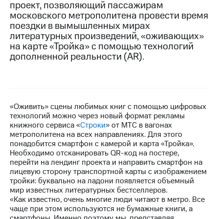
проект, позволяющий пассажирам
московского метрополитена провести время
МТС
поездки в вымышленных мирах
о технологиях
литературных произведений, «оживающих»
Достижения
на карте «Тройка» с помощью технологий
дополненной реальности (AR).
Интервью
Финансовая
отчетность
«Оживить» сцены любимых книг с помощью цифровых
Контакты
технологий можно через новый формат рекламы
книжного сервиса «
Строки
» от МТС в вагонах
Новости
метрополитена на всех направлениях. Для этого
в
понадобится смартфон с камерой и карта «Тройка».
регионе
Необходимо отсканировать QR-код на постере,
перейти на лендинг проекта и направить смартфон на
м и акционерам
лицевую сторону транспортной карты с изображением
Корпоративное
тройки: буквально на ладони появляется объемный
управление
мир известных литературных бестселлеров.
«Как известно, очень многие люди читают в метро. Все
Корпоративный
чаще при этом используются не бумажные книги, а
секретарь
смартфоны. Именно поэтому мы, представляя