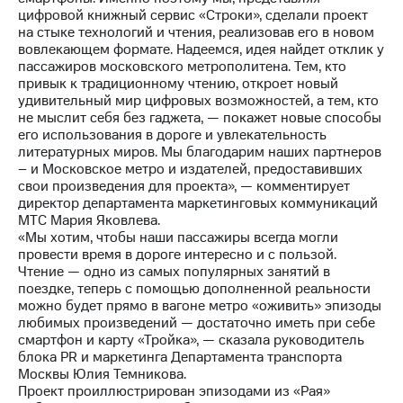
Раскрытие
цифровой книжный сервис «Строки», сделали проект
информации
на стыке технологий и чтения, реализовав его в новом
Информация
вовлекающем формате. Надеемся, идея найдет отклик у
акционерам
пассажиров московского метрополитена. Тем, кто
Документы
привык к традиционному чтению, откроет новый
ПАО
удивительный мир цифровых возможностей, а тем, кто
"МТС"
не мыслит себя без гаджета, — покажет новые способы
Собрания
его использования в дороге и увлекательность
акционеров
литературных миров. Мы благодарим наших партнеров
Личный
– и Московское метро и издателей, предоставивших
кабинет
свои произведения для проекта», — комментирует
акционера
директор департамента маркетинговых коммуникаций
Акционерный
МТС Мария Яковлева.
капитал
«Мы хотим, чтобы наши пассажиры всегда могли
Контроль
провести время в дороге интересно и с пользой.
и
Чтение — одно из самых популярных занятий в
аудит
поездке, теперь с помощью дополненной реальности
Рынок
можно будет прямо в вагоне метро «оживить» эпизоды
акций
любимых произведений — достаточно иметь при себе
смартфон и карту «Тройка», — сказала руководитель
Описание
блока PR и маркетинга Департамента транспорта
Программа
Москвы Юлия Темникова.
приобретения
Проект проиллюстрирован эпизодами из «Рая»
Порядок