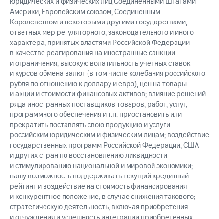
юридических и физических лиц Соединенными Штатами
Америки, Европейским союзом, Соединенным
Королевством и некоторыми другими государствами;
ответных мер регуляторного, законодательного и иного
характера, принятых властями Российской Федерации
в качестве реагирования на иностранные санкции
и ограничения; высокую волатильность учетных ставок
и курсов обмена валют (в том числе колебания российского
рубля по отношению к доллару и евро), цен на товары
и акции и стоимости финансовых активов; влияние решений
ряда иностранных поставщиков товаров, работ, услуг,
программного обеспечения и т.п. приостановить или
прекратить поставлять свою продукцию и услуги
российским юридическим и физическим лицам; воздействие
государственных программ Российской Федерации, США
и других стран по восстановлению ликвидности
и стимулированию национальной и мировой экономики;
нашу возможность поддерживать текущий кредитный
рейтинг и воздействие на стоимость финансирования
и конкурентное положение, в случае снижения такового;
стратегическую деятельность, включая приобретения
и отчуждения и успешность интеграции приобретенных