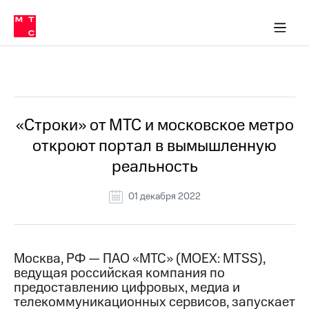
О
сторам и акционерам
Комплаенс и деловая этика
Устойчивое развитие
Медиа-центр
О МТС
О МТС
На главную
компании
О
компании
Стратегия
Стратегия
Все Новости
Карьера
в МТС
Карьера
в МТС
Пресс-
«Строки» от МТС и московское метро
релизы
История
откроют портал в вымышленную
компании
МТС
реальность
о технологиях
Руководство
региона
01 декабря 2022
Правовая
информация
Контакты
Москва, РФ — ПАО «МТС» (MOEX: MTSS),
ведущая российская компания по
Медиа-центр
предоставлению цифровых, медиа и
Пресс-
телекоммуникационных сервисов, запускает
релизы