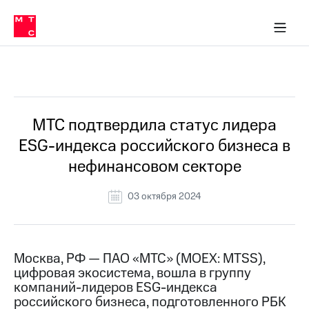
О
сторам и акционерам
Комплаенс и деловая этика
Устойчивое развитие
Медиа-центр
О МТС
О МТС
На главную
компании
О
компании
Стратегия
Стратегия
Все Новости
Карьера
в МТС
Карьера
в МТС
Пресс-
МТС подтвердила статус лидера
релизы
История
ESG-индекса российского бизнеса в
компании
МТС
нефинансовом секторе
о технологиях
Руководство
региона
03 октября 2024
Правовая
информация
Контакты
Москва, РФ — ПАО «МТС» (MOEX: MTSS),
цифровая экосистема, вошла в группу
Медиа-центр
компаний-лидеров ESG-индекса
Пресс-
российского бизнеса, подготовленного РБК
релизы