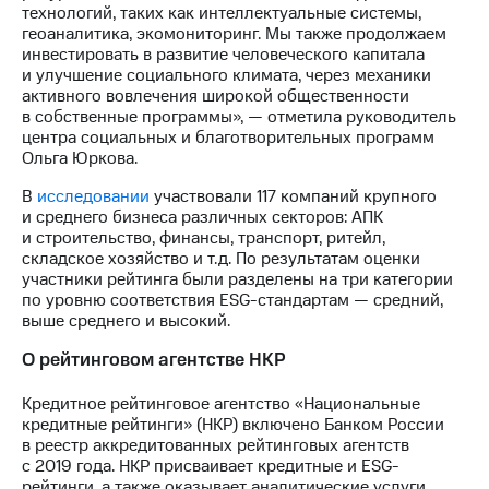
Раскрытие
технологий, таких как интеллектуальные системы,
информации
геоаналитика, экомониторинг. Мы также продолжаем
Информация
инвестировать в развитие человеческого капитала
акционерам
и улучшение социального климата, через механики
Документы
активного вовлечения широкой общественности
ПАО
в собственные программы», — отметила руководитель
"МТС"
центра социальных и благотворительных программ
Собрания
Ольга Юркова.
акционеров
Личный
В
исследовании
участвовали 117 компаний крупного
кабинет
и среднего бизнеса различных секторов: АПК
акционера
и строительство, финансы, транспорт, ритейл,
Акционерный
складское хозяйство и т.д. По результатам оценки
капитал
участники рейтинга были разделены на три категории
Контроль
по уровню соответствия ESG-стандартам — средний,
и
выше среднего и высокий.
аудит
Рынок
О рейтинговом агентстве НКР
акций
Кредитное рейтинговое агентство «Национальные
Описание
кредитные рейтинги» (НКР) включено Банком России
Программа
в реестр аккредитованных рейтинговых агентств
приобретения
с 2019 года. НКР присваивает кредитные и ESG-
Порядок
рейтинги, а также оказывает аналитические услуги.