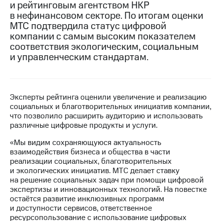
и рейтинговым агентством НКР
в нефинансовом секторе. По итогам оценки
МТС
МТС подтвердила статус цифровой
о технологиях
компании с самым высоким показателем
Достижения
соответствия экологическим, социальным
и управленческим стандартам.
Интервью
Финансовая
отчетность
Эксперты рейтинга оценили увеличение и реализацию
социальных и благотворительных инициатив компании,
Контакты
что позволило расширить аудиторию и использовать
различные цифровые продукты и услуги.
Новости
в
«Мы видим сохраняющуюся актуальность
регионе
взаимодействия бизнеса и общества в части
реализации социальных, благотворительных
м и акционерам
и экологических инициатив. МТС делает ставку
Корпоративное
на решение социальных задач при помощи цифровой
управление
экспертизы и инновационных технологий. На повестке
остаётся развитие инклюзивных программ
Корпоративный
и доступности сервисов, ответственное
секретарь
ресурсопользование с использование цифровых