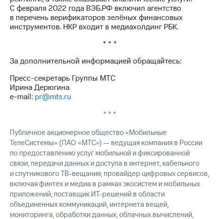
выкупа
С февраля 2022 года ВЭБ.РФ включил агентство
акций
в перечень верификаторов зелёных финансовых
Дивиденды
инструментов. НКР входит в медиахолдинг РБК.
Рынок
облигаций
* * *
За дополнительной информацией обращайтесь:
Описание
Еврооблигации-2023
Пресс-секретарь Группы МТС
Уведомление
Ирина Дерюгина
о
e-mail:
pr@mts.ru
погашении
именных
* * *
облигаций
Другое
Публичное акционерное общество «Мобильные
ТелеСистемы» (ПАО «МТС») — ведущая компания в России
Регистратор
по предоставлению услуг мобильной и фиксированной
Реквизиты
Контакты
связи, передачи данных и доступа в интернет, кабельного
йчивое развитие
и спутникового ТВ-вещания; провайдер цифровых сервисов,
и деловая этика
включая финтех и медиа в рамках экосистем и мобильных
На главную
приложений; поставщик ИТ-решений в области
объединенных коммуникаций, интернета вещей,
мониторинга, обработки данных, облачных вычислений,