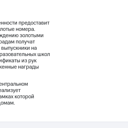
нности предоставит
лотые номера.
аждению золотыми
градам получат
 выпускники на
разовательных школ
ификаты из рук
уженные награды
Центральном
еализует
амках которой
домам.