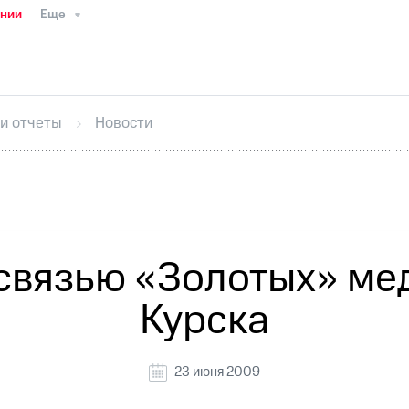
ании
Еще
ТС
Пресс-релизы
МТС о технологиях
ТС
История компании
Руководство региона
Правова
стижения
Интервью
Финансовая отчетность
Конта
 и отчеты
Новости
тивный секретарь
Раскрытие информации
Информа
ный кабинет акционера
Акционерный капитал
Конт
Порядок выкупа акций
Дивиденды
Рынок облигаци
 погашении именных облигаций
Другое
Регистрато
связью «Золотых» мед
Курска
23 июня 2009