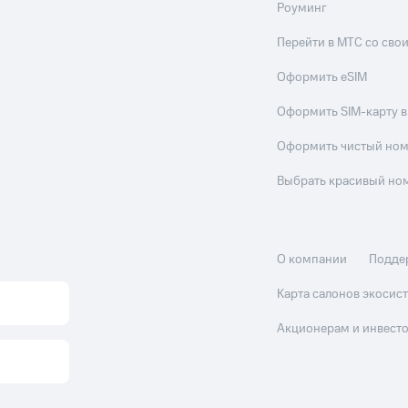
Роуминг
Перейти в МТС со св
Оформить eSIM
Оформить SIM-карту в
Оформить чистый но
Выбрать красивый но
О компании
Подде
Карта салонов экоси
Акционерам и инвест