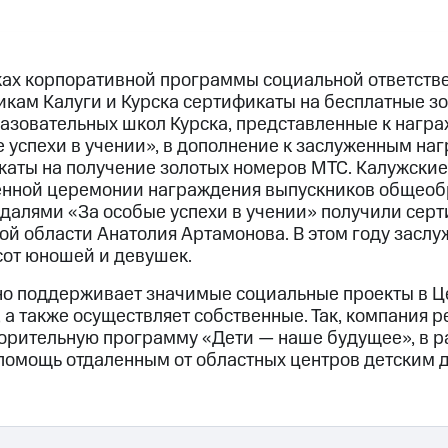
ах корпоративной программы социальной ответстве
кам Калуги и Курска сертификаты на бесплатные зо
зовательных школ Курска, представленные к нагр
 успехи в учении», в дополнение к заслуженным на
аты на получение золотых номеров МТС. Калужские
енной церемонии награждения выпускников общеоб
далями «За особые успехи в учении» получили серт
ой области Анатолия Артамонова. В этом году засл
сот юношей и девушек.
но поддерживает значимые социальные проекты в 
а также осуществляет собственные. Так, компания р
орительную программу «Дети — наше будущее», в р
помощь отдаленным от областных центров детским 