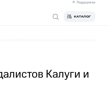
Поддержка
О МТС
я информация
Контакты
КАТАЛОГ
Медиа-центр
кты
Новости в регионе
Инвесторам и акционерам
ция акционерам
Документы
роль и аудит
Рынок акций
й
Описание
р
Реквизиты
Контакты
Устойчивое развитие
Комплаенс и деловая этика
На главную
алистов Калуги и