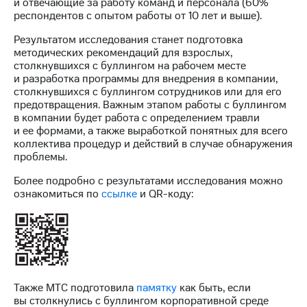
и отвечающие за работу команд и персонала (60%
Раскрытие
респондентов с опытом работы от 10 лет и выше).
информации
Информация
Результатом исследования станет подготовка
акционерам
методических рекомендаций для взрослых,
Документы
столкнувшихся с буллингом на рабочем месте
ПАО
и разработка программы для внедрения в компании,
"МТС"
столкнувшихся с буллингом сотрудников или для его
Собрания
предотвращения. Важным этапом работы с буллингом
акционеров
в компании будет работа с определением травли
Личный
и ее формами, а также выработкой понятных для всего
кабинет
коллектива процедур и действий в случае обнаружения
акционера
проблемы.
Акционерный
капитал
Более подробно с результатами исследования можно
Контроль
ознакомиться по
ссылке
и QR-коду:
и
аудит
Рынок
акций
Описание
Программа
Также МТС подготовила
памятку
как быть, если
приобретения
вы столкнулись с буллингом корпоративной среде
Порядок