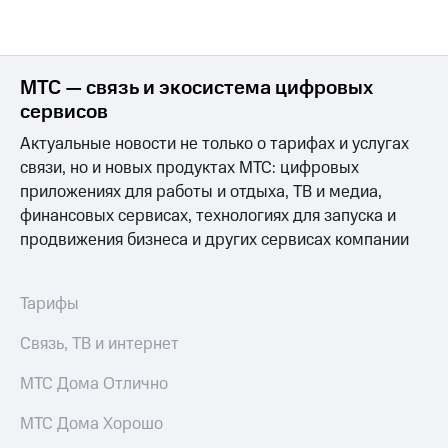
выкупа
акций
Дивиденды
Рынок
МТС — связь и экосистема цифровых
облигаций
сервисов
Описание
Актуальные новости не только о тарифах и услугах
Еврооблигации-2023
Уведомление
связи, но и новых продуктах МТС: цифровых
о
приложениях для работы и отдыха, ТВ и медиа,
погашении
финансовых сервисах, технологиях для запуска и
именных
продвижения бизнеса и других сервисах компании
облигаций
Другое
Регистратор
Тарифы
Реквизиты
Контакты
Связь, ТВ и интернет
йчивое развитие
и деловая этика
МТС Дома Отлично
На главную
МТС Дома Хорошо