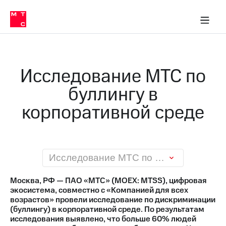
О
сторам и акционерам
Комплаенс и деловая этика
Устойчивое развитие
Медиа-центр
О МТС
О МТС
На главную
компании
О
компании
Стратегия
Стратегия
Карьера
Исследование МТС по
в МТС
Карьера
в МТС
буллингу в
Пресс-
релизы
История
корпоративной среде
компании
МТС
о технологиях
Руководство
региона
Правовая
Исследование МТС по буллингу в корпоративной среде
информация
Москва, РФ — ПАО «МТС» (MOEX: MTSS), цифровая
Контакты
экосистема, совместно с «Компанией для всех
возрастов» провели исследование по дискриминации
Медиа-центр
(буллингу) в корпоративной среде. По результатам
Пресс-
исследования выявлено, что больше 60% людей
релизы