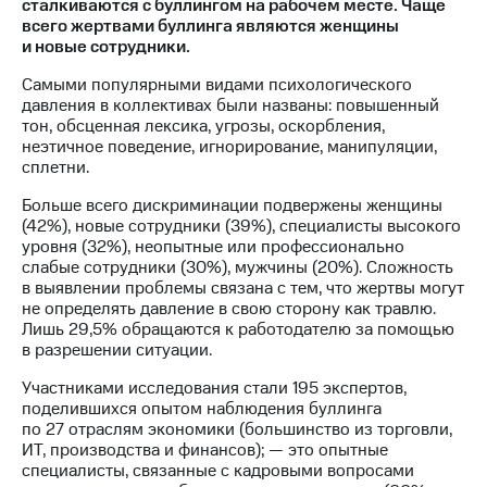
сталкиваются с буллингом на рабочем месте. Чаще
всего жертвами буллинга являются женщины
МТС
и новые сотрудники.
о технологиях
Самыми популярными видами психологического
Достижения
давления в коллективах были названы: повышенный
тон, обсценная лексика, угрозы, оскорбления,
Интервью
неэтичное поведение, игнорирование, манипуляции,
сплетни.
Финансовая
отчетность
Больше всего дискриминации подвержены женщины
(42%), новые сотрудники (39%), специалисты высокого
Контакты
уровня (32%), неопытные или профессионально
слабые сотрудники (30%), мужчины (20%). Сложность
Новости
в выявлении проблемы связана с тем, что жертвы могут
в
не определять давление в свою сторону как травлю.
регионе
Лишь 29,5% обращаются к работодателю за помощью
в разрешении ситуации.
м и акционерам
Участниками исследования стали 195 экспертов,
Корпоративное
поделившихся опытом наблюдения буллинга
управление
по 27 отраслям экономики (большинство из торговли,
ИТ, производства и финансов); — это опытные
Корпоративный
специалисты, связанные с кадровыми вопросами
секретарь