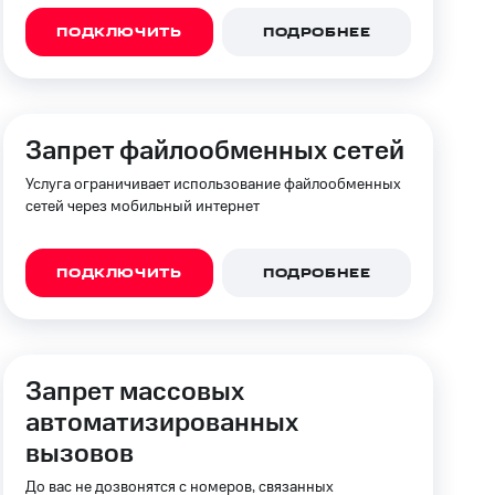
фитнес
Приложения от МТС
ПОДКЛЮЧИТЬ
ПОДРОБНЕЕ
Приложения
Финансы
Запрет файлообменных сетей
Услуга ограничивает использование файлообменных
сетей через мобильный интернет
ПОДКЛЮЧИТЬ
ПОДРОБНЕЕ
Запрет массовых
угого оператора
Оплата
автоматизированных
вызовов
Интернет-магазин
скидки
Все товары
До вас не дозвонятся с номеров, связанных