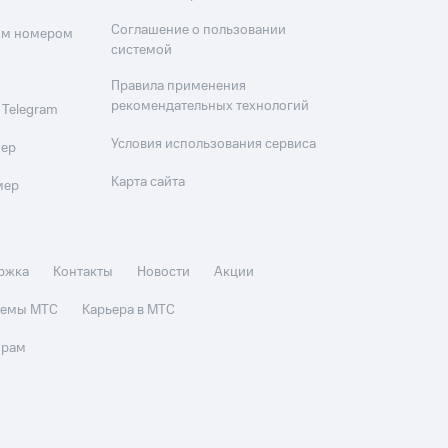
Соглашение о пользовании
оим номером
системой
Правила применения
рекомендательных технологий
 Telegram
Условия использования сервиса
мер
Карта сайта
мер
ржка
Контакты
Новости
Акции
стемы МТС
Карьера в МТС
орам