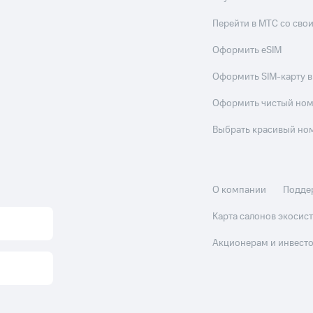
Перейти в МТС со св
Оформить eSIM
Оформить SIM-карту в
Оформить чистый но
Выбрать красивый но
О компании
Подде
Карта салонов экоси
Акционерам и инвест