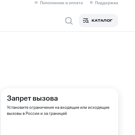
Пополнение и оплата
Поддержка
Скидка 30% на связь
Личные кабинеты
КАТАЛОГ
Мобильная связь
IM-карта для иностранцев
M
Для дома
оим номером
Поддержка
Запрет вызова
Сервисы и подписки
ой МТС
Установите ограничения на входящие или исходящие
вызовы в России и за границей