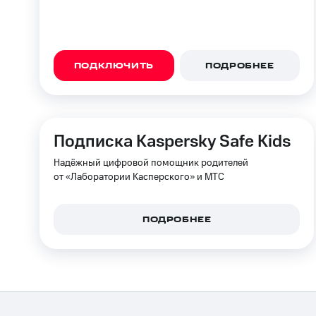
МТС Накопления
Откладывайте деньги и получайте до
Акции
Условия пополнения
ПОДКЛЮЧИТЬ
ПОДРОБНЕЕ
Скидка 30% на связь
Тарифы RED, РИИЛ и МТС Супер дешев
Подписка Kaspersky Safe Kids
Обзоры товаров
Надёжный цифровой помощник родителей
Скидки до 40%
от «Лаборатории Касперского» и МТС
на смартфоны
ПОДРОБНЕЕ
при покупке со связью МТС