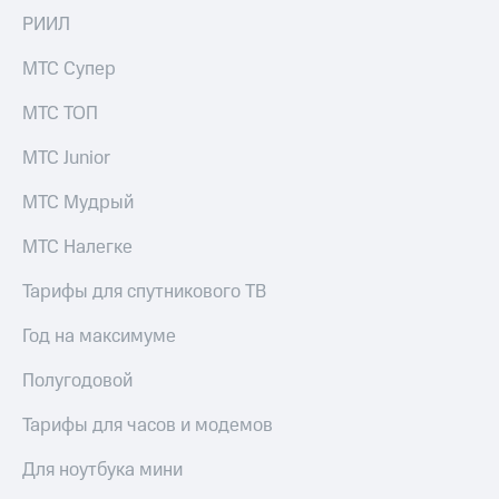
РИИЛ
Настройки
автоплатежа
МТС Супер
Пополнить
МТС ТОП
номер
другого
МТС Junior
оператора
МТС Мудрый
Оплата
интернета
МТС Налегке
и
ТВ
Тарифы для спутникового ТВ
Переводы
с
Год на максимуме
телефона
на карту
Полугодовой
МТС Pay
Тарифы для часов и модемов
Оплата
Для ноутбука мини
по QR-