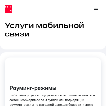
Перенести
ка 30% на связь
обильная связь
Сервисы и подписки
Интернет-магазин
Для дома
Скидка 30% на связь
Личные кабинеты
Финансы
Приложения
номер
ичные кабинеты
в МТС
Мобильная
связь
Услуги мобильной
Тарифы
Интернет
связи
и
ТВ
Услуги
Спутниковое
ТВ
Роуминг
МТС
Деньги
Личный
кабинет
Мобильная связь
Скачать
Перенести
приложение
номер
Мой
Роуминг-режимы
в МТС
МТС
Акции
Выбирайте роуминг под размах своего путешествия: все
Тарифы
самое необходимое за 0 рублей или подходящий
Скидка 30%
роуминг-режим по выгодной цене для более активного
Услуги