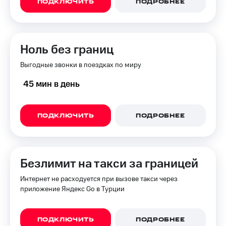
ПОДКЛЮЧИТЬ
ПОДРОБНЕЕ
для дома
Услуги
149 ₽/
мес
Акции
Ноль без границ
МТС
Домашний
Premium
Выгодные звонки в поездках по миру
интернет
Подписка
45 мин в день
Домашнее
на гигабайты
ТВ
интернета,
фильмы,
ПОДКЛЮЧИТЬ
ПОДРОБНЕЕ
Спутниковое
музыка
ТВ
и многое
другое
Перейти
в МТС
Семейная
Безлимит на такси за границей
со своим
группа
номером
Интернет не расходуется при вызове такси через
Скидка
приложение Яндекс Go в Турции
Поддержка
на тарифы,
общие
висы и подписки
подписки
ПОДКЛЮЧИТЬ
ПОДРОБНЕЕ
МТС
и услуги,