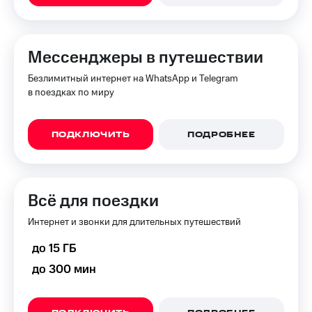
Premium
доступ
к геолокации
Подписка
Сертификаты
на гигабайты
Мессенджеры в путешествии
безопасности
интернета,
фильмы,
Безлимитный интернет на WhatsApp и Telegram
Всё
музыка
в поездках по миру
и многое
под
другое
рукой
в Мой МТС
ПОДКЛЮЧИТЬ
ПОДРОБНЕЕ
Семейная
группа
Посмотрите,
что
Скидка
полезного
на тарифы,
Всё для поездки
есть
общие
в нашем
подписки
Интернет и звонки для длительных путешествий
приложении
и услуги,
доступ
до 15 ГБ
КИОН
к геолокации
до 300 мин
КИОН
Кино,
Музыка
музыка,
книги