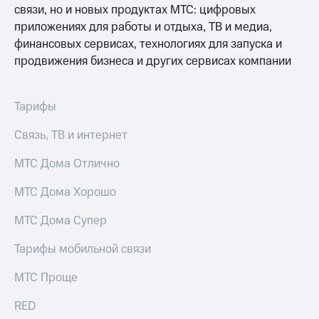
связи, но и новых продуктах МТС: цифровых
онлайн
Тарифы
приложениях для работы и отдыха, ТВ и медиа,
RED,
Скидка 30%
финансовых сервисах, технологиях для запуска и
РИИЛ
на связь
и МТС Супер
продвижения бизнеса и других сервисах компании
дешевле
С картой
при оплате
МТС
с карты
Деньги
Тарифы
МТС Деньги
МТС
Связь, ТВ и интернет
Обзоры
Накопления
товаров
МТС Дома Отлично
Откладывайте
Скидки
деньги
МТС Дома Хорошо
до 40%
и получайте
доход 15%
на смартфоны
МТС Дома Супер
Платежи
при
и
Тарифы мобильной связи
покупке
переводы
со связью
МТС Проще
МТС
Пополнить
номер
RED
МТС