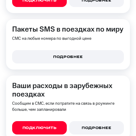
ПОДКЛЮЧИТЬ
ПОДРОБНЕЕ
КИОН
и не
Строки
только
Live
Безопасность
Пакеты SMS в поездках по миру
Гудок
Финансы
СМС на любые номера по выгодной цене
Мой
Детям
МТС
и родителям
ПОДРОБНЕЕ
Все
Здоровье
приложения
и фитнес
Инвестиции
Приложения
Ваши расходы в зарубежных
от МТС
Получайте
поездках
доход
Акции
онлайн
Сообщим в СМС, если потратите на связь в роуминге
Приложения
больше, чем запланировали
Страхование
КИОН
Покупка
КИОН
ПОДКЛЮЧИТЬ
ПОДРОБНЕЕ
полисов
Музыка
онлайн