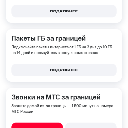
Интернет,
Выбрать
ТВ и телефон
красивый
для дома
номер
ПОДРОБНЕЕ
Заменить
Услуги
SIM-
карту
Пакеты ГБ за границей
Личный
кабинет
Перейти
Подключайте пакеты интернета от 1 ГБ на 3 дня до 10 ГБ
интернета
на
на 14 дней и пользуйтесь в популярных странах
и
eSIM
ТВ
Личный
Для дома
кабинет
ПОДРОБНЕЕ
Выберите
спутникового
и подключите
ТВ
ТВ
Скачать
с выгодным
приложение
тарифом
Звонки на МТС за границей
Мой
МТС
Звоните домой из-за границы — 1 500 минут на номера
Акции
Тарифы
МТС России
Интернет,
ТВ и телефон
Видеонаблюдение
для дома