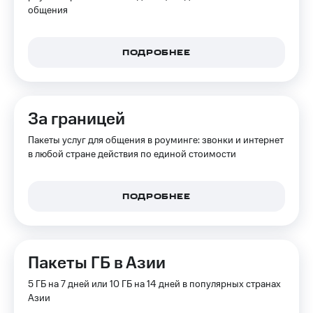
на связь
общения
Роуминг
Тарифы
RED,
ПОДРОБНЕЕ
Семейная
РИИЛ
группа
и МТС
Супер
Заказать
дешевле
За границей
SIM-
при
карту
оплате
Пакеты услуг для общения в роуминге: звонки и интернет
с карты
в любой стране действия по единой стоимости
Оформить
МТС
eSIM
Деньги
SIM-
Выберите
ПОДРОБНЕЕ
карта
и подключите
для
ТВ
иностранцев
с выгодным
тарифом
Пакеты ГБ в Азии
Оформить
чистый
5 ГБ на 7 дней или 10 ГБ на 14 дней в популярных странах
Тарифы
номер
Азии