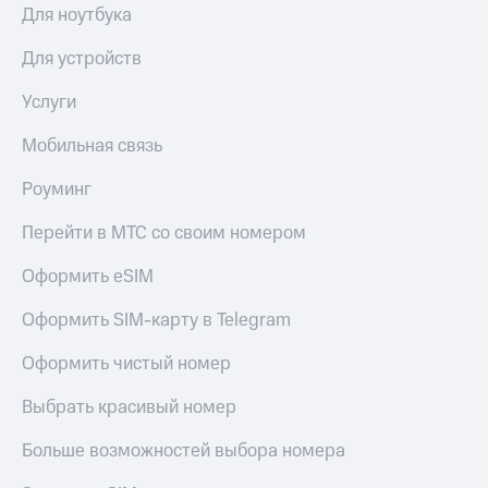
коду
Для ноутбука
за границей
Для устройств
тернет-магазин
Смартфоны
Услуги
Наушники
Мобильная связь
и
колонки
Роуминг
Умные
часы
Перейти в МТС со своим номером
и
трекеры
Оформить eSIM
Умный
Оформить SIM-карту в Telegram
дом
Оформить чистый номер
Планшеты
Выбрать красивый номер
Акции
и
Больше возможностей выбора номера
скидки