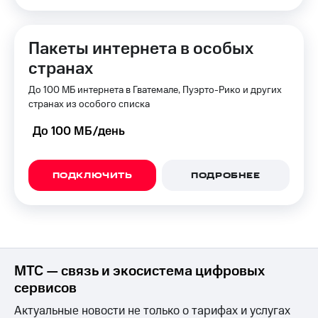
КИОН
Скидка 30%
Строки
на связь
Пакеты интернета в особых
Live
странах
С картой
МТС
Гудок
До 100 МБ интернета в Гватемале, Пуэрто-Рико и других
Деньги
странах из особого списка
Мой
МТС
МТС
Накопления
До 100 МБ/день
Все
Откладывайте
приложения
деньги
ПОДКЛЮЧИТЬ
ПОДРОБНЕЕ
Финансы
и получайте
Инвестиции
доход 15%
Получайте
Акции
доход
Условия
онлайн
пополнения
МТС — связь и экосистема цифровых
Страхование
Скидка
сервисов
30%
Покупка
на связь
Актуальные новости не только о тарифах и услугах
полисов