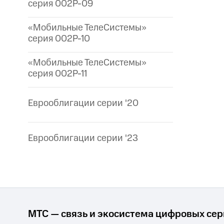
серия 002P-09
«Мобильные ТелеСистемы»
серия 002P-10
«Мобильные ТелеСистемы»
серия 002P-11
Еврооблигации серии '20
Еврооблигации серии '23
МТС — связь и экосистема цифровых се