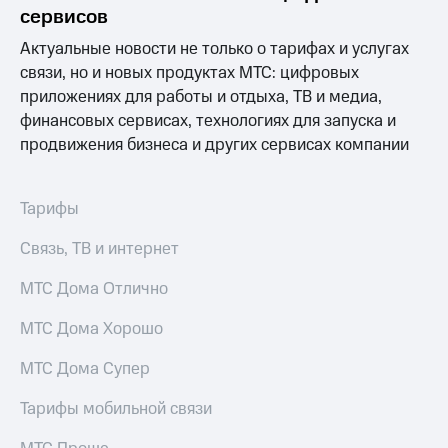
Раскрытие
сервисов
информации
Информация
Актуальные новости не только о тарифах и услугах
акционерам
связи, но и новых продуктах МТС: цифровых
Документы
приложениях для работы и отдыха, ТВ и медиа,
ПАО
"МТС"
финансовых сервисах, технологиях для запуска и
Собрания
продвижения бизнеса и других сервисах компании
акционеров
Личный
кабинет
Тарифы
акционера
Акционерный
Связь, ТВ и интернет
капитал
Контроль
МТС Дома Отлично
и
аудит
Рынок
МТС Дома Хорошо
акций
МТС Дома Супер
Описание
Программа
Тарифы мобильной связи
приобретения
Порядок