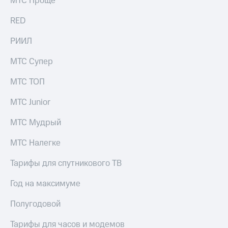
МТС Проще
выкупа
акций
RED
Дивиденды
Рынок
РИИЛ
облигаций
МТС Супер
Описание
Еврооблигации-2023
МТС ТОП
Уведомление
о
МТС Junior
погашении
именных
МТС Мудрый
облигаций
Другое
МТС Налегке
Регистратор
Реквизиты
Тарифы для спутникового ТВ
Контакты
йчивое развитие
Год на максимуме
и деловая этика
На главную
Полугодовой
Тарифы для часов и модемов