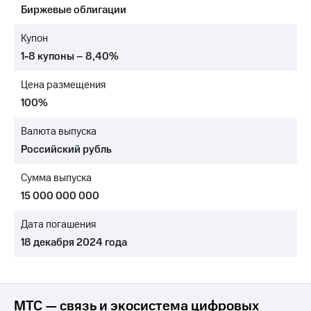
Биржевые облигации
МТС
о технологиях
Купон
1-8 купоны – 8,40%
Достижения
Цена размещения
Интервью
100%
Финансовая
отчетность
Валюта выпуска
Российский рубль
Контакты
Сумма выпуска
Новости
в
15 000 000 000
регионе
Дата погашения
м и акционерам
18 декабря 2024 года
Корпоративное
управление
Корпоративный
секретарь
МТС — связь и экосистема цифровых