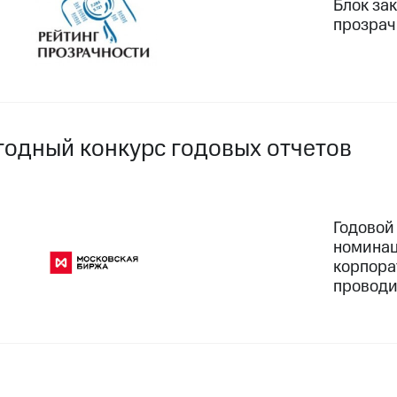
Блок за
прозрачн
годный конкурс годовых отчетов
Годовой
номинац
корпора
проводи