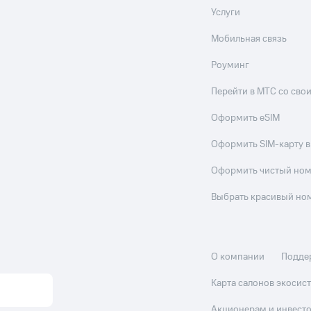
Услуги
Мобильная связь
Роуминг
Перейти в МТС со св
Оформить eSIM
Оформить SIM-карту в
Оформить чистый но
Выбрать красивый но
О компании
Подде
Карта салонов экоси
Акционерам и инвест