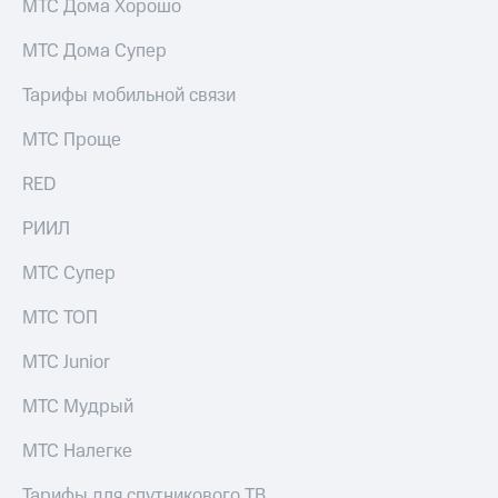
МТС Дома Хорошо
выкупа
акций
МТС Дома Супер
Дивиденды
Рынок
Тарифы мобильной связи
облигаций
МТС Проще
Описание
Еврооблигации-2023
Уведомление
RED
о
погашении
РИИЛ
именных
облигаций
МТС Супер
Другое
МТС ТОП
Регистратор
Реквизиты
МТС Junior
Контакты
йчивое развитие
МТС Мудрый
и деловая этика
На главную
МТС Налегке
Тарифы для спутникового ТВ