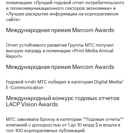
номинациях «Лучший годовой отчет потребительского
и телекоммуникационного секторов экономики» и
МТС
«Лучшее раскрытие информации на корпоративном
о технологиях
сайте»
Достижения
Международная премия Marcom Awards
Интервью
Отчет устойчивого развития Группы МТС получил
Финансовая
высшую награду в номинации «Print Media Annual
отчетность
Report»
Международная премия Marcom Awards
Контакты
Новости
Годовой отчёт МТС победил в категории Digital Media/
в
E-Communication
регионе
Международный конкурс годовых отчетов
м и акционерам
LACP Vision Awards
Корпоративное
управление
МТС завоевала бронзу в категории ""Годовые отчеты""
Корпоративный
компаний с доходностью от 1 до 10 млрд $ и вошла в
секретарь
топ-100 корпоративных публикаций.