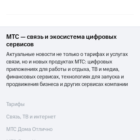
Раскрытие
информации
Информация
акционерам
Документы
ПАО
МТС — связь и экосистема цифровых
"МТС"
Собрания
сервисов
акционеров
Актуальные новости не только о тарифах и услугах
Личный
кабинет
связи, но и новых продуктах МТС: цифровых
акционера
приложениях для работы и отдыха, ТВ и медиа,
Акционерный
финансовых сервисах, технологиях для запуска и
капитал
продвижения бизнеса и других сервисах компании
Контроль
и
аудит
Рынок
Тарифы
акций
Связь, ТВ и интернет
Описание
Программа
МТС Дома Отлично
приобретения
Порядок