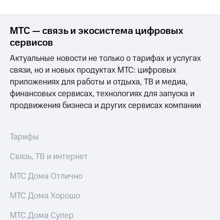
Раскрытие
информации
Информация
МТС — связь и экосистема цифровых
акционерам
Документы
сервисов
ПАО
"МТС"
Актуальные новости не только о тарифах и услугах
Собрания
связи, но и новых продуктах МТС: цифровых
акционеров
приложениях для работы и отдыха, ТВ и медиа,
Личный
финансовых сервисах, технологиях для запуска и
кабинет
акционера
продвижения бизнеса и других сервисах компании
Акционерный
капитал
Контроль
Тарифы
и
аудит
Связь, ТВ и интернет
Рынок
акций
МТС Дома Отлично
Описание
МТС Дома Хорошо
Программа
приобретения
МТС Дома Супер
Порядок