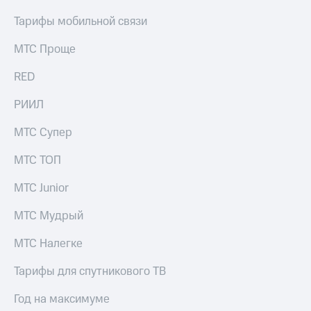
выкупа
Тарифы мобильной связи
акций
Дивиденды
Рынок
МТС Проще
облигаций
RED
Описание
Еврооблигации-2023
РИИЛ
Уведомление
о
МТС Супер
погашении
именных
МТС ТОП
облигаций
Другое
МТС Junior
Регистратор
МТС Мудрый
Реквизиты
Контакты
МТС Налегке
йчивое развитие
и деловая этика
Тарифы для спутникового ТВ
На главную
Год на максимуме