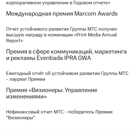
корпоративном управлении в Годовом отчете»
МТС
Международная премия Marcom Awards
о технологиях
Достижения
Отчет устойчивого развития Группы МТС получил
высшую награду в номинации «Print Media Annual
Интервью
Report»
Премия в сфере коммуникаций, маркетинга
Финансовая
отчетность
и рекламы Eventiada IPRA GWA
Контакты
Ежегодный отчёт об устойчивом развитии Группы МТС
- лауреат Премии
Новости
в
Премия «Визионеры. Управление
регионе
изменениями»
м и акционерам
Корпоративное
Нефинансовый отчет МТС - победитель Премии
управление
"Визионеры"
Корпоративный
секретарь