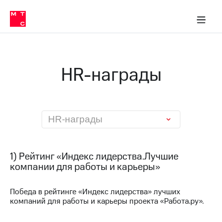
О
сторам и акционерам
Комплаенс и деловая этика
Устойчивое развитие
Медиа-центр
О МТС
О МТС
На главную
компании
О
компании
Стратегия
Стратегия
Карьера
HR-награды
в МТС
Карьера
в МТС
Пресс-
релизы
История
компании
МТС
HR-награды
о технологиях
Руководство
региона
Правовая
1) Рейтинг «Индекс лидерства.Лучшие
информация
компании для работы и карьеры»
Контакты
Победа в рейтинге «Индекс лидерства» лучших
компаний для работы и карьеры проекта «Работа.ру».
Медиа-центр
Пресс-
релизы