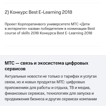
МТС
2) Конкурс Best
E-Learning
2018
о технологиях
Достижения
Проект Корпоратинвого университете МТС «Дети
в интернете» назван победителем в номинации Best
Интервью
course of skills 2018 Конкурса Best
E-Learning
2018
Финансовая
отчетность
Контакты
Новости
МТС — связь и экосистема цифровых
в
сервисов
регионе
Актуальные новости не только о тарифах и услугах
м и акционерам
связи, но и новых продуктах МТС: цифровых
Корпоративное
приложениях для работы и отдыха, ТВ и медиа,
управление
финансовых сервисах, технологиях для запуска и
Корпоративный
продвижения бизнеса и других сервисах компании
секретарь