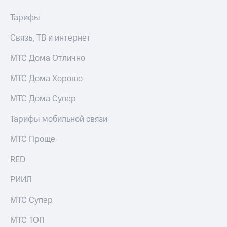
Раскрытие
информации
Тарифы
Информация
акционерам
Связь, ТВ и интернет
Документы
ПАО
МТС Дома Отлично
"МТС"
Собрания
МТС Дома Хорошо
акционеров
Личный
кабинет
МТС Дома Супер
акционера
Акционерный
Тарифы мобильной связи
капитал
Контроль
МТС Проще
и
аудит
RED
Рынок
акций
РИИЛ
Описание
МТС Супер
Программа
приобретения
МТС ТОП
Порядок