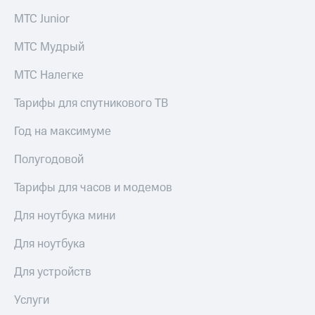
выкупа
МТС Junior
акций
Дивиденды
МТС Мудрый
Рынок
облигаций
МТС Налегке
Описание
Еврооблигации-2023
Тарифы для спутникового ТВ
Уведомление
о
Год на максимуме
погашении
именных
Полугодовой
облигаций
Другое
Тарифы для часов и модемов
Регистратор
Для ноутбука мини
Реквизиты
Контакты
Для ноутбука
йчивое развитие
и деловая этика
Для устройств
На главную
Услуги