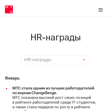
О
сторам и акционерам
Комплаенс и деловая этика
Устойчивое развитие
Медиа-центр
О МТС
О МТС
На главную
компании
О
компании
Стратегия
Стратегия
Карьера
HR-награды
в МТС
Карьера
в МТС
Пресс-
релизы
История
компании
МТС
HR-награды
о технологиях
Руководство
региона
Правовая
Январь
информация
МТС стала одним из лучших работодателей
Контакты
по версии Changellenge.
МТС показала высокий рост своих позиций
Медиа-центр
в рейтинге работодателей среди IT-студентов,
Пресс-
а также стала лидером по росту в рейтинге
релизы