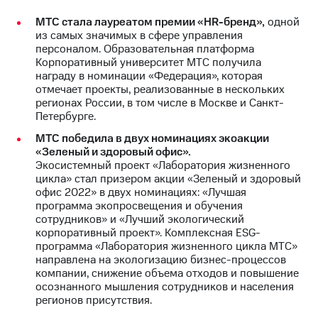
выкупа
МТС стала лауреатом премии «HR-бренд»,
одной
акций
из самых значимых в сфере управления
Дивиденды
персоналом. Образовательная платформа
Рынок
Корпоративный университет МТС получила
облигаций
награду в номинации «Федерация», которая
отмечает проекты, реализованные в нескольких
Описание
регионах России, в том числе в Москве и Санкт-
Еврооблигации-2023
Петербурге.
Уведомление
о
МТС победила в двух номинациях экоакции
погашении
«Зеленый и здоровый офис».
именных
Экосистемный проект «Лаборатория жизненного
облигаций
цикла» стал призером акции «Зеленый и здоровый
Другое
офис 2022» в двух номинациях: «Лучшая
программа экопросвещения и обучения
Регистратор
сотрудников» и «Лучший экологический
Реквизиты
корпоративный проект». Комплексная ESG-
Контакты
программа «Лаборатория жизненного цикла МТС»
йчивое развитие
направлена на экологизацию бизнес-процессов
и деловая этика
компании, снижение объема отходов и повышение
На главную
осознанного мышления сотрудников и населения
регионов присутствия.