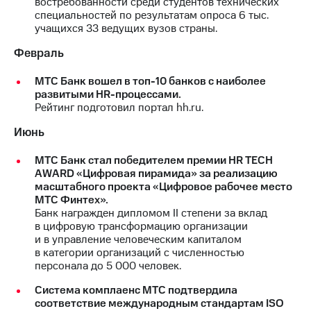
востребованности среди студентов технических
специальностей по результатам опроса 6 тыс.
МТС
учащихся 33 ведущих вузов страны.
о технологиях
Февраль
Достижения
МТС Банк вошел в топ-10 банков с наиболее
Интервью
развитыми HR-процессами.
Рейтинг подготовил портал hh.ru.
Финансовая
отчетность
Июнь
Контакты
МТС Банк стал победителем премии HR TECH
AWARD «Цифровая пирамида» за реализацию
Новости
масштабного проекта «Цифровое рабочее место
в
МТС Финтех».
регионе
Банк награжден дипломом II степени за вклад
в цифровую трансформацию организации
м и акционерам
и в управление человеческим капиталом
Корпоративное
в категории организаций с численностью
управление
персонала до 5 000 человек.
Корпоративный
Система комплаенс МТС подтвердила
секретарь
соответствие международным стандартам ISO