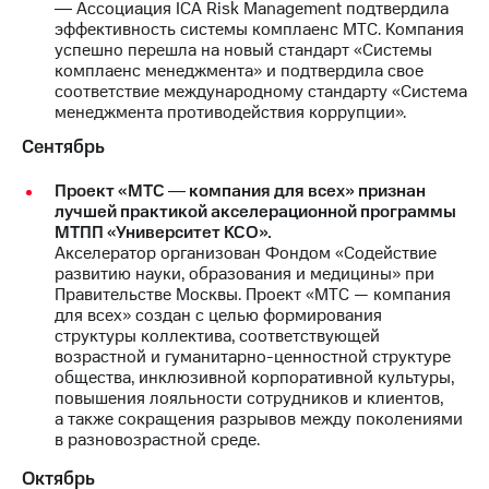
Раскрытие
― Ассоциация ICA Risk Management подтвердила
информации
эффективность системы комплаенс МТС. Компания
Информация
успешно перешла на новый стандарт «Системы
акционерам
комплаенс менеджмента» и подтвердила свое
Документы
соответствие международному стандарту «Система
ПАО
менеджмента противодействия коррупции».
"МТС"
Сентябрь
Собрания
акционеров
Проект «МТС ― компания для всех» признан
Личный
лучшей практикой акселерационной программы
кабинет
МТПП «Университет КСО».
акционера
Акселератор организован Фондом «Содействие
Акционерный
развитию науки, образования и медицины» при
капитал
Правительстве Москвы. Проект «МТС — компания
Контроль
для всех» создан с целью формирования
и
структуры коллектива, соответствующей
аудит
возрастной и гуманитарно-ценностной структуре
Рынок
общества, инклюзивной корпоративной культуры,
акций
повышения лояльности сотрудников и клиентов,
а также сокращения разрывов между поколениями
Описание
в разновозрастной среде.
Программа
приобретения
Октябрь
Порядок